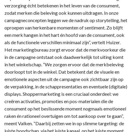
verzorging écht betekenen in het leven van de consument,
zodat merken die beleving ook kunnen uitdragen. In onze
campagneconcepten leggen we de nadruk op storytelling, het
oproepen van herkenbare momenten of sentiment. Zo blijft
een merk hangen in het hart én hoofd van de consument, ook
als de functionele verschillen minimaal zijn”, vertelt Huizer.
Het marketingbureau zorgt ervoor dat de merkvoorkeur die
in de campagne ontstaat ook daadwerkelijk tot uiting komt
in het winkelschap. “We zorgen ervoor dat de merkbeleving
doorloopt tot in de winkel. Dat betekent dat de visuele en
emotionele aspecten uit de campagne ook zichtbaar zijn op
de verpakking, in de schappresentaties en eventuele (digitale)
displays. Shoppermarketing is een cruciaal onderdeel: we
creëren activaties, promoties en pos-materialen die de
consument op het beslissende moment nogmaals emotioneel
raken én rationeel overtuigen om tot aankoop over te gaan”,
meent Valken. “Daarbij zetten we in op slimme targeting: de
juiste boodschap, via het juiste kanaal, op het juiste moment.