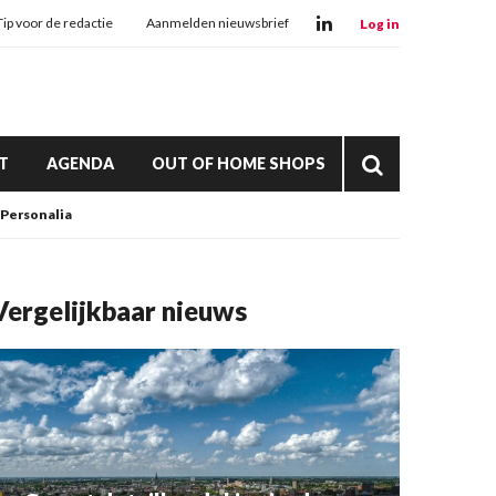
Tip voor de redactie
Aanmelden nieuwsbrief
Log in
T
AGENDA
OUT OF HOME SHOPS
Personalia
Vergelijkbaar nieuws