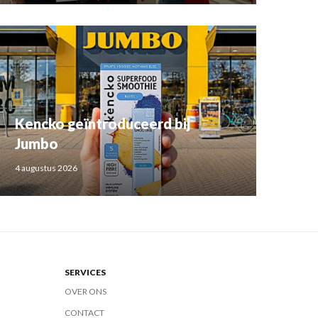
Kencko geïntroduceerd bij
Jumbo
4 augustus 2026
SERVICES
OVER ONS
CONTACT