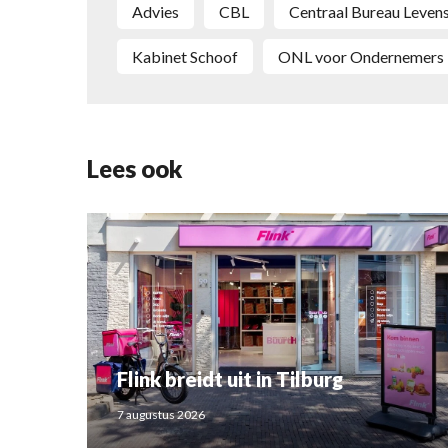
advies
CBL
Centraal Bureau Leve
kabinet Schoof
ONL voor Ondernemers
Lees ook
Flink breidt uit in Tilburg
7 augustus 2026