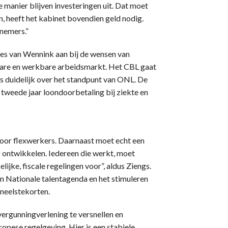
manier blijven investeringen uit. Dat moet
en, heeft het kabinet bovendien geld nodig.
nemers.”
ies van Wennink aan bij de wensen van
bare en werkbare arbeidsmarkt. Het CBL gaat
s is duidelijk over het standpunt van ONL. De
t tweede jaar loondoorbetaling bij ziekte en
voor flexwerkers. Daarnaast moet echt een
g ontwikkelen. Iedereen die werkt, moet
jke, fiscale regelingen voor”, aldus Ziengs.
n Nationale talentagenda en het stimuleren
oneelstekorten.
ergunningverlening te versnellen en
pese regelgeving. Hier is een stabiele