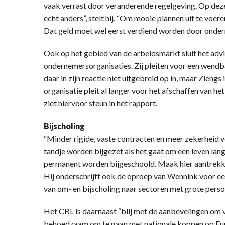
vaak verrast door veranderende regelgeving. Op deze 
echt anders”, stelt hij. “Om mooie plannen uit te voer
Dat geld moet wel eerst verdiend worden door onder
Ook op het gebied van de arbeidsmarkt sluit het adv
ondernemersorganisaties. Zij pleiten voor een wend
daar in zijn reactie niet uitgebreid op in, maar Zieng
organisatie pleit al langer voor het afschaffen van he
ziet hiervoor steun in het rapport.
Bijscholing
“Minder rigide, vaste contracten en meer zekerheid 
tandje worden bijgezet als het gaat om een leven lan
permanent worden bijgeschoold. Maak hier aantrekkeli
Hij onderschrijft ook de oproep van Wennink voor ee
van om- en bijscholing naar sectoren met grote pers
Het CBL is daarnaast “blij met de aanbevelingen om v
behoedzaam om te gaan met nationale koppen op Euro