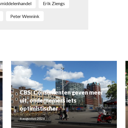
nsmiddelenhandel
Erik Ziengs
Peter Wennink
CBS: Consumenten geven meer
uit, ondernemers iets
optimistischer
6 augustus 2026