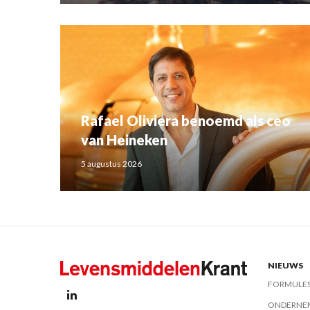
Rafael Oliviera benoemd als ceo
van Heineken
5 augustus 2026
NIEUWS
FORMULE
ONDERNE