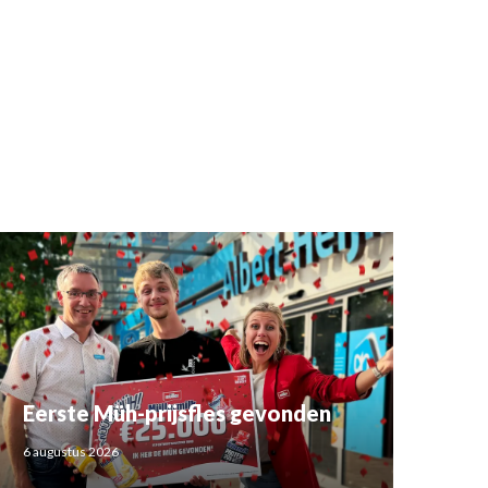
Eerste Müh-prijsfles gevonden
6 augustus 2026