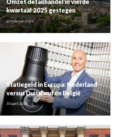
Omzet detailhandel in vierde
kwartaal 2025 gestegen
23 februari 2026
Statiegeld in Europa: Nederland
versus Duitsland en België
30 april 2026