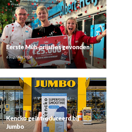
Eerste Müh-prijsfles gevonden
6 augustus 2026
Kencko geïntroduceerd bij
Jumbo