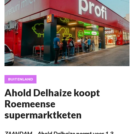
BUITENLAND
Ahold Delhaize koopt
Roemeense
supermarktketen
ZAANDAM – Ahold Delhaize neemt voor 1,3