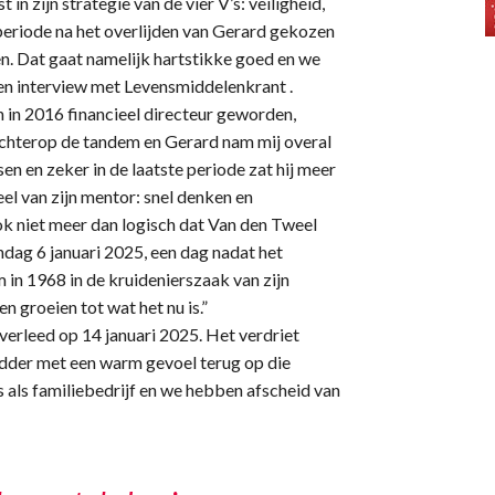
 in zijn strategie van de vier V’s: veiligheid,
periode na het overlijden van Gerard gekozen
en. Dat gaat namelijk hartstikke goed en we
een interview met Levensmiddelenkrant .
n in 2016 financieel directeur geworden,
d achterop de tandem en Gerard nam mij overal
sen en zeker in de laatste periode zat hij meer
eel van zijn mentor: snel denken en
ok niet meer dan logisch dat Van den Tweel
dag 6 januari 2025, een dag nadat het
 in 1968 in de kruidenierszaak van zijn
n groeien tot wat het nu is.”
verleed op 14 januari 2025. Het verdriet
idder met een warm gevoel terug op die
 als familiebedrijf en we hebben afscheid van