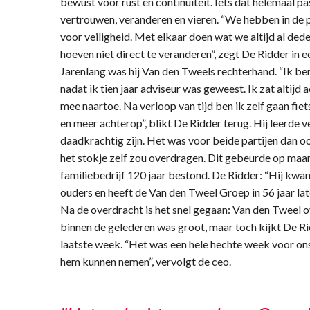
bewust voor rust en continuïteit. Iets dat helemaal past
vertrouwen, veranderen en vieren. “We hebben in de 
voor veiligheid. Met elkaar doen wat we altijd al ded
hoeven niet direct te veranderen”, zegt De Ridder in 
Jarenlang was hij Van den Tweels rechterhand. “Ik be
nadat ik tien jaar adviseur was geweest. Ik zat altij
mee naartoe. Na verloop van tijd ben ik zelf gaan fiet
en meer achterop”, blikt De Ridder terug. Hij leerde v
daadkrachtig zijn. Het was voor beide partijen dan o
het stokje zelf zou overdragen. Dit gebeurde op maan
familiebedrijf 120 jaar bestond. De Ridder: “Hij kwam
ouders en heeft de Van den Tweel Groep in 56 jaar late
Na de overdracht is het snel gegaan: Van den Tweel o
binnen de gelederen was groot, maar toch kijkt De R
laatste week. “Het was een hele hechte week voor ons
hem kunnen nemen”, vervolgt de ceo.