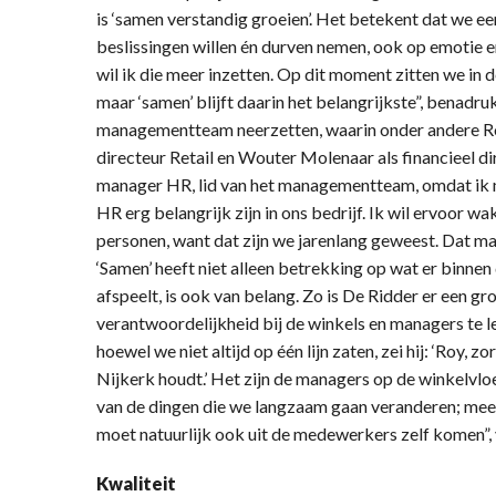
is ‘samen verstandig groeien’. Het betekent dat we e
beslissingen willen én durven nemen, ook op emotie e
wil ik die meer inzetten. Op dit moment zitten we in d
maar ‘samen’ blijft daarin het belangrijkste”, benadruk
managementteam neerzetten, waarin onder andere Ro
directeur Retail en Wouter Molenaar als financieel di
manager HR, lid van het managementteam, omdat ik 
HR erg belangrijk zijn in ons bedrijf. Ik wil ervoor w
personen, want dat zijn we jarenlang geweest. Dat ma
‘Samen’ heeft niet alleen betrekking op wat er binne
afspeelt, is ook van belang. Zo is De Ridder er een 
verantwoordelijkheid bij de winkels en managers te l
hoewel we niet altijd op één lijn zaten, zei hij: ‘Roy, 
Nijkerk houdt.’ Het zijn de managers op de winkelvloe
van de dingen die we langzaam gaan veranderen; mee
moet natuurlijk ook uit de medewerkers zelf komen”, 
Kwaliteit