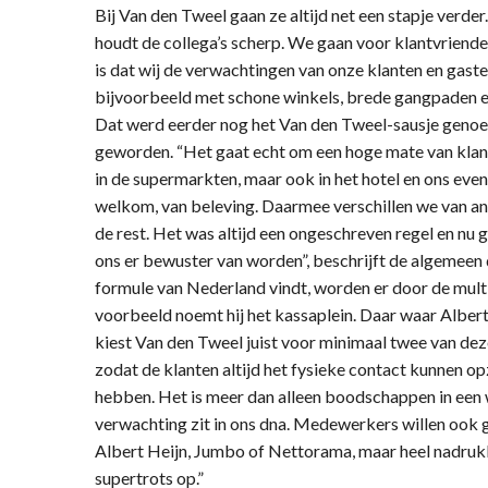
Bij Van den Tweel gaan ze altijd net een stapje verde
houdt de collega’s scherp. We gaan voor klantvriende
is dat wij de verwachtingen van onze klanten en gast
bijvoorbeeld met schone winkels, brede gangpaden en 
Dat werd eerder nog het Van den Tweel-sausje genoe
geworden. “Het gaat echt om een hoge mate van klantvr
in de supermarkten, maar ook in het hotel en ons ev
welkom, van beleving. Daarmee verschillen we van and
de rest. Het was altijd een ongeschreven regel en nu
ons er bewuster van worden”, beschrijft de algemeen 
formule van Nederland vindt, worden er door de mult
voorbeeld noemt hij het kassaplein. Daar waar Albert
kiest Van den Tweel juist voor minimaal twee van dez
zodat de klanten altijd het fysieke contact kunnen 
hebben. Het is meer dan alleen boodschappen in een 
verwachting zit in ons dna. Medewerkers willen ook g
Albert Heijn, Jumbo of Nettorama, maar heel nadrukke
supertrots op.”