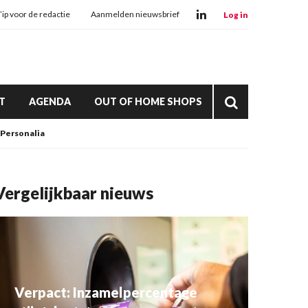
Tip voor de redactie
Aanmelden nieuwsbrief
Log in
T
AGENDA
OUT OF HOME SHOPS
Personalia
Vergelijkbaar nieuws
Verpact: Inzamelpercentage