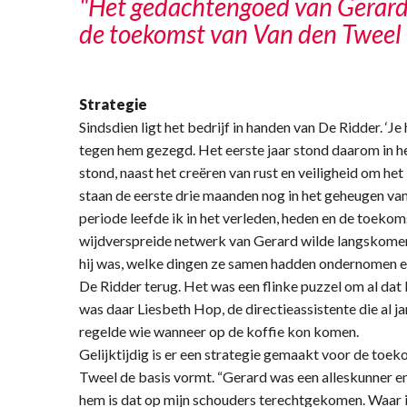
"Het gedachtengoed van Gerard 
de toekomst van Van den Tweel
Strategie
Sindsdien ligt het bedrijf in handen van De Ridder. ‘J
tegen hem gezegd. Het eerste jaar stond daarom in he
stond, naast het creëren van rust en veiligheid om het b
staan de eerste drie maanden nog in het geheugen van 
periode leefde ik in het verleden, heden en de toeko
wijdverspreide netwerk van Gerard wilde langskomen
hij was, welke dingen ze samen hadden ondernomen en
De Ridder terug. Het was een flinke puzzel om al dat
was daar Liesbeth Hop, de directieassistente die al jar
regelde wie wanneer op de koffie kon komen.
Gelijktijdig is er een strategie gemaakt voor de toe
Tweel de basis vormt. “Gerard was een alleskunner e
hem is dat op mijn schouders terechtgekomen. Waar ik