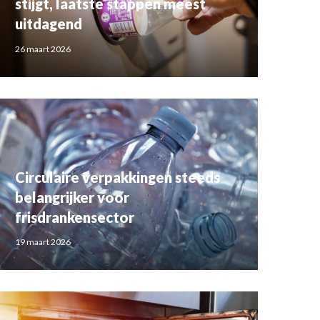
stijgt, laatste stappen meest
uitdagend
26 maart 2026
Circulaire verpakkingen steeds
belangrijker voor
frisdrankensector
19 maart 2026