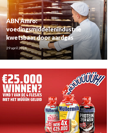
ABN Amro:
voedingsmiddelenindustrie
kwetsbaar door aardgas
29 april 2026