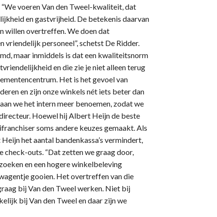
r. “We voeren Van den Tweel-kwaliteit, dat
lijkheid en gastvrijheid. De betekenis daarvan
en willen overtreffen. We doen dat
vriendelijk personeel”, schetst De Ridder.
md, maar inmiddels is dat een kwaliteitsnorm
iendelijkheid en die zie je niet alleen terug
enementencentrum. Het is het gevoel van
eren en zijn onze winkels nét iets beter dan
 gaan we het intern meer benoemen, zodat we
directeur. Hoewel hij Albert Heijn de beste
ifranchiser soms andere keuzes gemaakt. Als
 Heijn het aantal bandenkassa’s vermindert,
e check-outs. “Dat zetten we graag door,
opzoeken en een hogere winkelbeleving
wagentje gooien. Het overtreffen van die
raag bij Van den Tweel werken. Niet bij
lijk bij Van den Tweel en daar zijn we