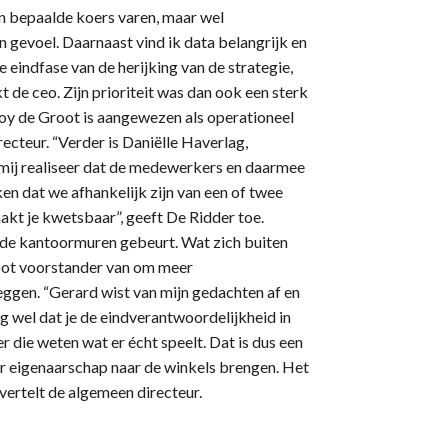
en bepaalde koers varen, maar wel
n gevoel. Daarnaast vind ik data belangrijk en
e eindfase van de herijking van de strategie,
t de ceo. Zijn prioriteit was dan ook een sterk
y de Groot is aangewezen als operationeel
recteur. “Verder is Daniëlle Haverlag,
mij realiseer dat de medewerkers en daarmee
aken dat we afhankelijk zijn van een of twee
akt je kwetsbaar”, geeft De Ridder toe.
n de kantoormuren gebeurt. Wat zich buiten
groot voorstander van om meer
eggen. “Gerard wist van mijn gedachten af en
zorg wel dat je de eindverantwoordelijkheid in
r die weten wat er écht speelt. Dat is dus een
r eigenaarschap naar de winkels brengen. Het
vertelt de algemeen directeur.