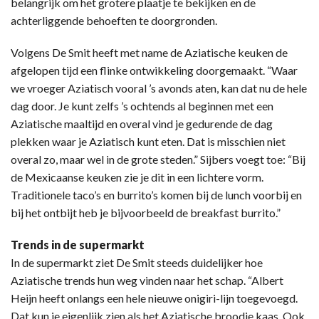
belangrijk om het grotere plaatje te bekijken en de
achterliggende behoeften te doorgronden.
Volgens De Smit heeft met name de Aziatische keuken de
afgelopen tijd een flinke ontwikkeling doorgemaakt. “Waar
we vroeger Aziatisch vooral ’s avonds aten, kan dat nu de hele
dag door. Je kunt zelfs ’s ochtends al beginnen met een
Aziatische maaltijd en overal vind je gedurende de dag
plekken waar je Aziatisch kunt eten. Dat is misschien niet
overal zo, maar wel in de grote steden.” Sijbers voegt toe: “Bij
de Mexicaanse keuken zie je dit in een lichtere vorm.
Traditionele taco’s en burrito’s komen bij de lunch voorbij en
bij het ontbijt heb je bijvoorbeeld de breakfast burrito.”
Trends in de supermarkt
In de supermarkt ziet De Smit steeds duidelijker hoe
Aziatische trends hun weg vinden naar het schap. “Albert
Heijn heeft onlangs een hele nieuwe onigiri-lijn toegevoegd.
Dat kun je eigenlijk zien als het Aziatische broodje kaas. Ook