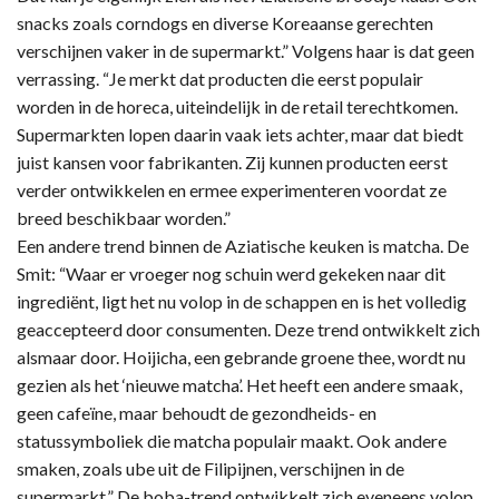
snacks zoals corndogs en diverse Koreaanse gerechten
verschijnen vaker in de supermarkt.” Volgens haar is dat geen
verrassing. “Je merkt dat producten die eerst populair
worden in de horeca, uiteindelijk in de retail terechtkomen.
Supermarkten lopen daarin vaak iets achter, maar dat biedt
juist kansen voor fabrikanten. Zij kunnen producten eerst
verder ontwikkelen en ermee experimenteren voordat ze
breed beschikbaar worden.”
Een andere trend binnen de Aziatische keuken is matcha. De
Smit: “Waar er vroeger nog schuin werd gekeken naar dit
ingrediënt, ligt het nu volop in de schappen en is het volledig
geaccepteerd door consumenten. Deze trend ontwikkelt zich
alsmaar door. Hoijicha, een gebrande groene thee, wordt nu
gezien als het ‘nieuwe matcha’. Het heeft een andere smaak,
geen cafeïne, maar behoudt de gezondheids- en
statussymboliek die matcha populair maakt. Ook andere
smaken, zoals ube uit de Filipijnen, verschijnen in de
supermarkt.” De boba-trend ontwikkelt zich eveneens volop