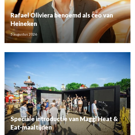
Rafael Oliviera benoemd als ceo van
Heineken
5 augustus 2026
Speciale introductie van Maggi Heat &
Eat-maaltijden