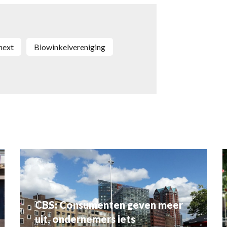
onext
Biowinkelvereniging
CBS: Consumenten geven meer
uit, ondernemers iets