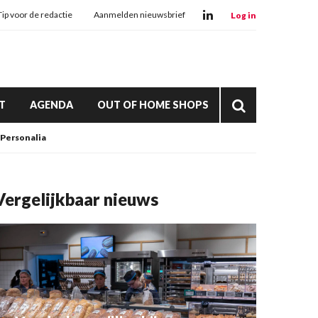
Tip voor de redactie
Aanmelden nieuwsbrief
Log in
T
AGENDA
OUT OF HOME SHOPS
Personalia
Vergelijkbaar nieuws