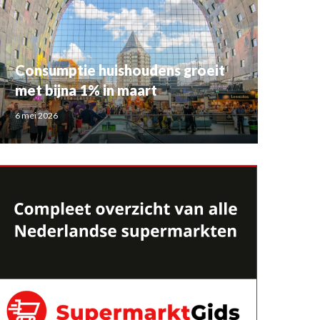
Consumptie huishoudens groeit
met bijna 1% in maart
6 mei 2026