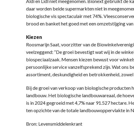
Aldi en Lidl niet meegenomen. Bionext gebruikt de 
daar worden beide supermarkten niet in meegenomen.
biologische vis spectaculair met 74%. Vleesconserve
brood en banket het goed met een omzetstijging van
Kiezen
Roosmarijn Saat, voorzitter van de Biowinkelverenigi
veelzeggend: “De groei bevestigt wat wij in de wink
biospeciaalzaak. Mensen kiezen bewust voor winkels w
persoonlijke service vanzelfsprekend zijn. Wat ons b
assortiment, deskundigheid en betrokkenheid, zowel i
Bij de groei van verkoop van biologische producten h
landbouw. Het biologische landbouwareaal, de hoevee
is in 2024 gegroeid met 4,7% naar 91.527 hectare. He
ten opzichte van de totale landbouwoppervlakte in N
Bron: Levensmiddelenkrant