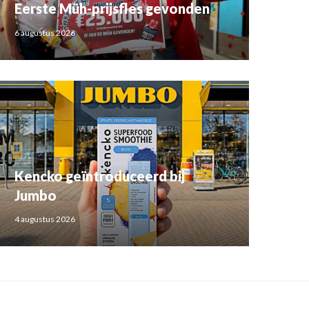
Eerste Müh-prijsfles gevonden
6 augustus 2026
Kencko geïntroduceerd bij
Jumbo
4 augustus 2026