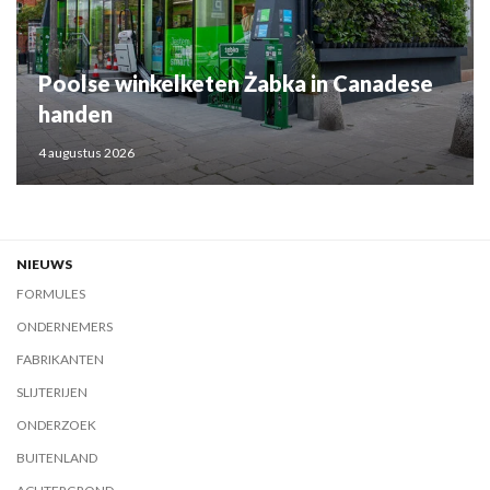
Poolse winkelketen Żabka in Canadese
handen
4 augustus 2026
NIEUWS
FORMULES
ONDERNEMERS
FABRIKANTEN
SLIJTERIJEN
ONDERZOEK
BUITENLAND