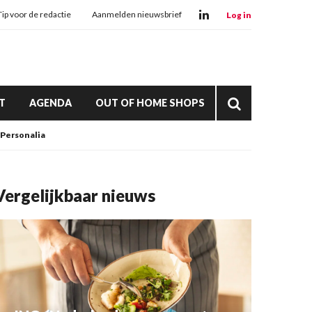
Tip voor de redactie
Aanmelden nieuwsbrief
Log in
T
AGENDA
OUT OF HOME SHOPS
Personalia
Vergelijkbaar nieuws