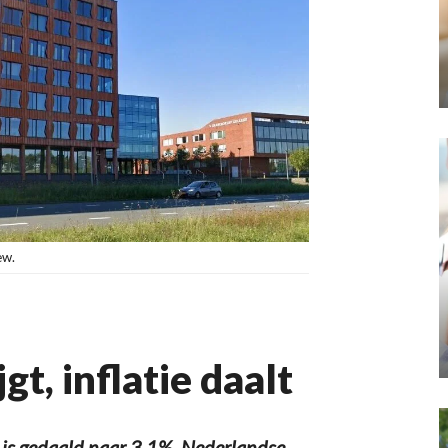
ew.
gt, inflatie daalt
 is gedaald naar 3,1%. Nederlandse