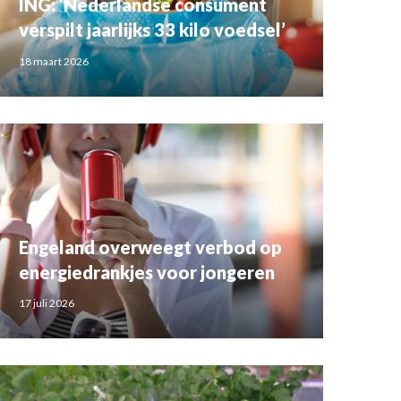
ING: ‘Nederlandse consument
verspilt jaarlijks 33 kilo voedsel’
18 maart 2026
Engeland overweegt verbod op
energiedrankjes voor jongeren
17 juli 2026