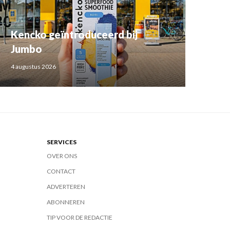
Kencko geïntroduceerd bij
Jumbo
4 augustus 2026
SERVICES
OVER ONS
CONTACT
ADVERTEREN
ABONNEREN
TIP VOOR DE REDACTIE