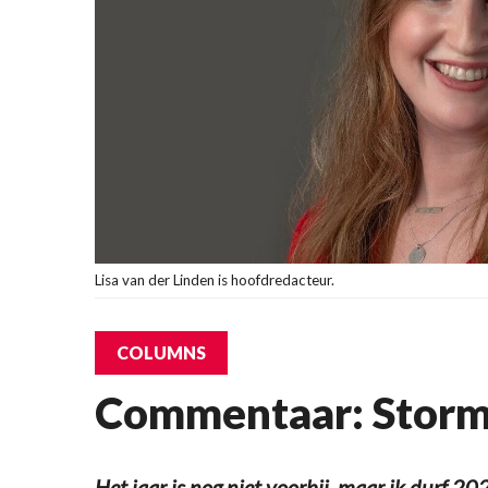
Lisa van der Linden is hoofdredacteur.
COLUMNS
Commentaar: Storma
Het jaar is nog niet voorbij, maar ik durf 2