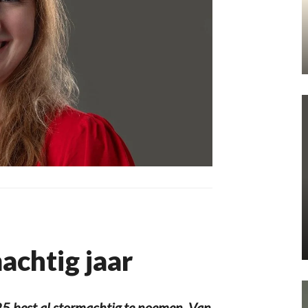
chtig jaar
025 best al stormachtig te noemen. Van