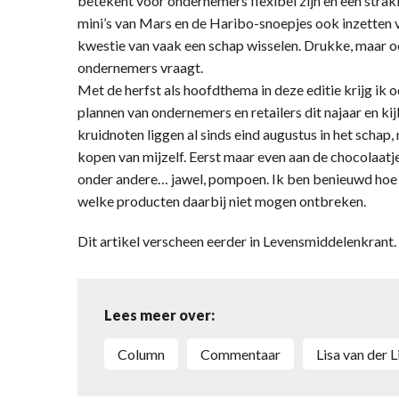
betekent voor ondernemers flexibel zijn en een strak
mini’s van Mars en de Haribo-snoepjes ook inzetten v
kwestie van vaak een schap wisselen. Drukke, maar o
ondernemers vraagt.
Met de herfst als hoofdthema in deze editie krijg ik o
plannen van ondernemers en retailers dit najaar en kij
kruidnoten liggen al sinds eind augustus in het schap
kopen van mijzelf. Eerst maar even aan de chocolaat
onder andere… jawel, pompoen. Ik ben benieuwd hoe jij
welke producten daarbij niet mogen ontbreken.
Dit artikel verscheen eerder in Levensmiddelenkran
Lees meer over:
column
commentaar
Lisa van der 