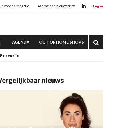
Tip voor de redactie
Aanmelden nieuwsbrief
Log in
T
AGENDA
OUT OF HOME SHOPS
Personalia
Vergelijkbaar nieuws