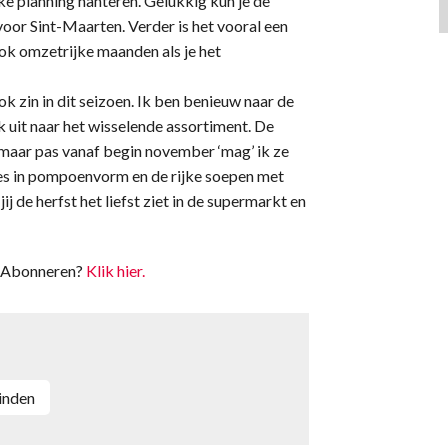
ke planning hanteren. Gelukkig kun je de
oor Sint-Maarten. Verder is het vooral een
ok omzetrijke maanden als je het
ok zin in dit seizoen. Ik ben benieuw naar de
k uit naar het wisselende assortiment. De
, maar pas vanaf begin november ‘mag’ ik ze
jes in pompoenvorm en de rijke soepen met
 de herfst het liefst ziet in de supermarkt en
t. Abonneren?
Klik hier.
Linden