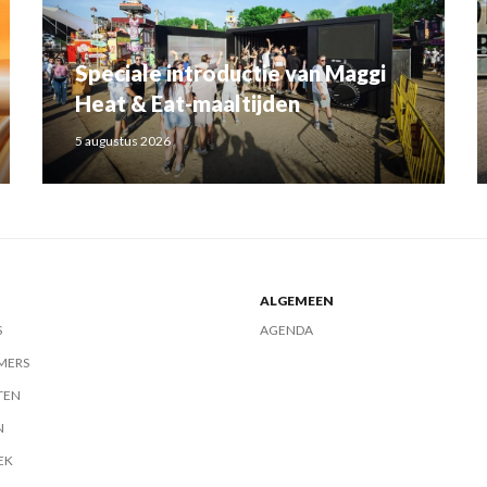
Speciale introductie van Maggi
Heat & Eat-maaltijden
5 augustus 2026
ALGEMEEN
S
AGENDA
MERS
TEN
N
EK