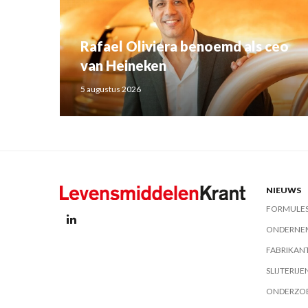
Rafael Oliviera benoemd als ceo
van Heineken
5 augustus 2026
NIEUWS
FORMULE
ONDERNE
FABRIKAN
SLIJTERIJE
ONDERZO