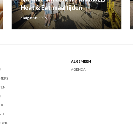
Heat & Eat-maaltijden
5 augustus 2026
ALGEMEEN
S
AGENDA
MERS
TEN
N
EK
ND
ROND