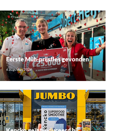
Eerste Müh-prijsfles gevonden
6 augustus 2026
Kencko geïntroduceerd bij