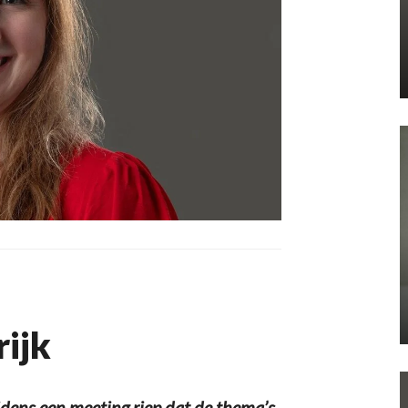
ijk
jdens een meeting riep dat de thema’s