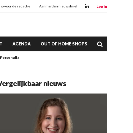
Tip voor de redactie
Aanmelden nieuwsbrief
Log in
T
AGENDA
OUT OF HOME SHOPS
Personalia
Vergelijkbaar nieuws