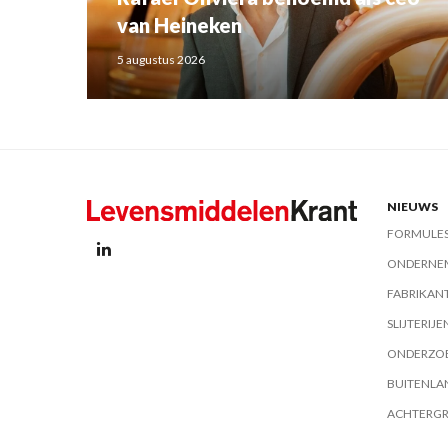
van Heineken
5 augustus 2026
NIEUWS
FORMULE
ONDERNE
FABRIKAN
SLIJTERIJE
ONDERZO
BUITENLA
ACHTERG