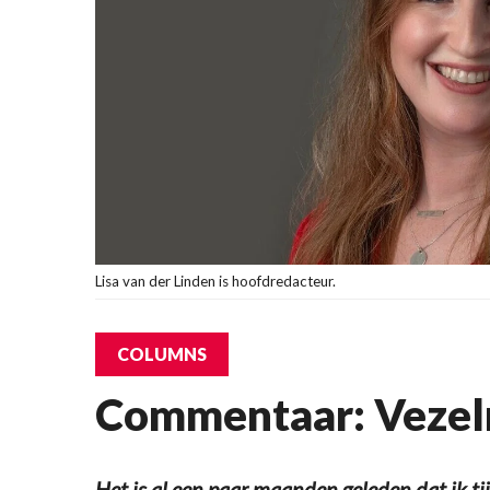
Lisa van der Linden is hoofdredacteur.
COLUMNS
Commentaar: Vezelr
Het is al een paar maanden geleden dat ik ti