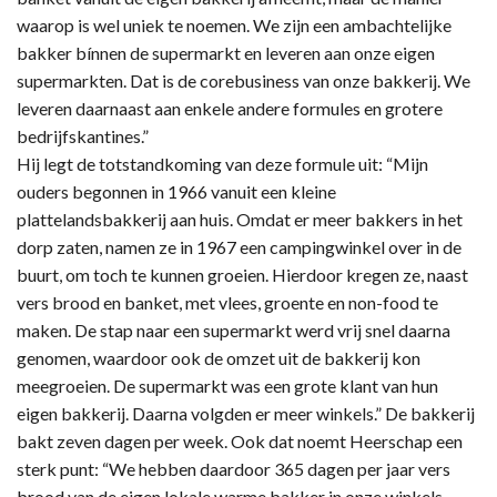
waarop is wel uniek te noemen. We zijn een ambachtelijke
bakker bínnen de supermarkt en leveren aan onze eigen
supermarkten. Dat is de corebusiness van onze bakkerij. We
leveren daarnaast aan enkele andere formules en grotere
bedrijfskantines.”
Hij legt de totstandkoming van deze formule uit: “Mijn
ouders begonnen in 1966 vanuit een kleine
plattelandsbakkerij aan huis. Omdat er meer bakkers in het
dorp zaten, namen ze in 1967 een campingwinkel over in de
buurt, om toch te kunnen groeien. Hierdoor kregen ze, naast
vers brood en banket, met vlees, groente en non-food te
maken. De stap naar een supermarkt werd vrij snel daarna
genomen, waardoor ook de omzet uit de bakkerij kon
meegroeien. De supermarkt was een grote klant van hun
eigen bakkerij. Daarna volgden er meer winkels.” De bakkerij
bakt zeven dagen per week. Ook dat noemt Heerschap een
sterk punt: “We hebben daardoor 365 dagen per jaar vers
brood van de eigen lokale warme bakker in onze winkels