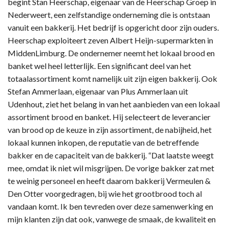
begint Stan Heerschap, eigenaar van de Heerschap Groep in
Nederweert, een zelfstandige onderneming die is ontstaan
vanuit een bakkerij. Het bedrijf is opgericht door zijn ouders.
Heerschap exploiteert zeven Albert Heijn-supermarkten in
MiddenLimburg. De ondernemer neemt het lokaal brood en
banket wel heel letterlijk. Een significant deel van het
totaalassortiment komt namelijk uit zijn eigen bakkerij. Ook
Stefan Ammerlaan, eigenaar van Plus Ammerlaan uit
Udenhout, ziet het belang in van het aanbieden van een lokaal
assortiment brood en banket. Hij selecteert de leverancier
van brood op de keuze in zijn assortiment, de nabijheid, het
lokaal kunnen inkopen, de reputatie van de betreffende
bakker en de capaciteit van de bakkerij. “Dat laatste weegt
mee, omdat ik niet wil misgrijpen. De vorige bakker zat met
te weinig personeel en heeft daarom bakkerij Vermeulen &
Den Otter voorgedragen, bij wie het grootbrood toch al
vandaan komt. Ik ben tevreden over deze samenwerking en
mijn klanten zijn dat ook, vanwege de smaak, de kwaliteit en