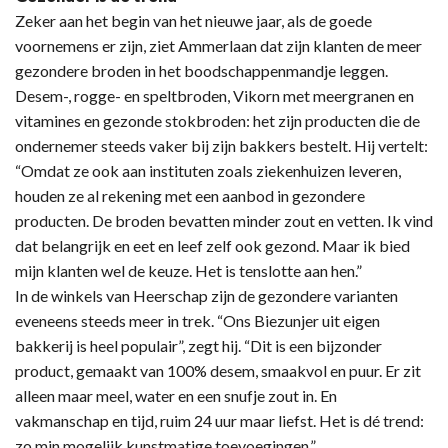
Zeker aan het begin van het nieuwe jaar, als de goede
voornemens er zijn, ziet Ammerlaan dat zijn klanten de meer
gezondere broden in het boodschappenmandje leggen.
Desem-, rogge- en speltbroden, Vikorn met meergranen en
vitamines en gezonde stokbroden: het zijn producten die de
ondernemer steeds vaker bij zijn bakkers bestelt. Hij vertelt:
“Omdat ze ook aan instituten zoals ziekenhuizen leveren,
houden ze al rekening met een aanbod in gezondere
producten. De broden bevatten minder zout en vetten. Ik vind
dat belangrijk en eet en leef zelf ook gezond. Maar ik bied
mijn klanten wel de keuze. Het is tenslotte aan hen.”
In de winkels van Heerschap zijn de gezondere varianten
eveneens steeds meer in trek. “Ons Biezunjer uit eigen
bakkerij is heel populair”, zegt hij. “Dit is een bijzonder
product, gemaakt van 100% desem, smaakvol en puur. Er zit
alleen maar meel, water en een snufje zout in. En
vakmanschap en tijd, ruim 24 uur maar liefst. Het is dé trend:
zo min mogelijk kunstmatige toevoegingen.”