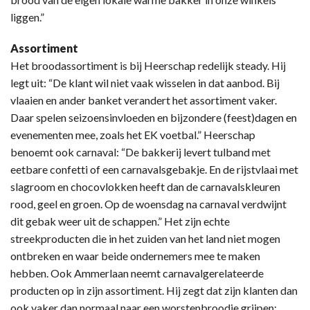
liggen.”
Assortiment
Het broodassortiment is bij Heerschap redelijk steady. Hij
legt uit: “De klant wil niet vaak wisselen in dat aanbod. Bij
vlaaien en ander banket verandert het assortiment vaker.
Daar spelen seizoensinvloeden en bijzondere (feest)dagen en
evenementen mee, zoals het EK voetbal.” Heerschap
benoemt ook carnaval: “De bakkerij levert tulband met
eetbare confetti of een carnavalsgebakje. En de rijstvlaai met
slagroom en chocovlokken heeft dan de carnavalskleuren
rood, geel en groen. Op de woensdag na carnaval verdwijnt
dit gebak weer uit de schappen.” Het zijn echte
streekproducten die in het zuiden van het land niet mogen
ontbreken en waar beide ondernemers mee te maken
hebben. Ook Ammerlaan neemt carnavalgerelateerde
producten op in zijn assortiment. Hij zegt dat zijn klanten dan
ook vaker dan normaal naar een worstenbroodje grijpen: