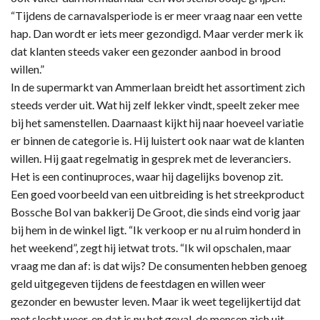
“Tijdens de carnavalsperiode is er meer vraag naar een vette
hap. Dan wordt er iets meer gezondigd. Maar verder merk ik
dat klanten steeds vaker een gezonder aanbod in brood
willen.”
In de supermarkt van Ammerlaan breidt het assortiment zich
steeds verder uit. Wat hij zelf lekker vindt, speelt zeker mee
bij het samenstellen. Daarnaast kijkt hij naar hoeveel variatie
er binnen de categorie is. Hij luistert ook naar wat de klanten
willen. Hij gaat regelmatig in gesprek met de leveranciers.
Het is een continuproces, waar hij dagelijks bovenop zit.
Een goed voorbeeld van een uitbreiding is het streekproduct
Bossche Bol van bakkerij De Groot, die sinds eind vorig jaar
bij hem in de winkel ligt. “Ik verkoop er nu al ruim honderd in
het weekend”, zegt hij ietwat trots. “Ik wil opschalen, maar
vraag me dan af: is dat wijs? De consumenten hebben genoeg
geld uitgegeven tijdens de feestdagen en willen weer
gezonder en bewuster leven. Maar ik weet tegelijkertijd dat
met slecht weer, en dat is nu het geval, de mensen zich uit