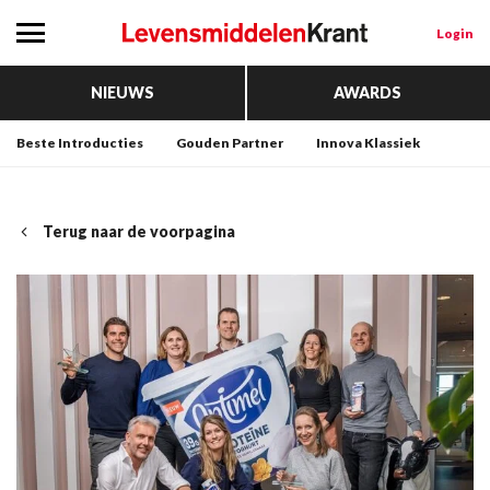
Login
NIEUWS
AWARDS
Beste Introducties
Gouden Partner
Innova Klassiek
Terug naar de voorpagina