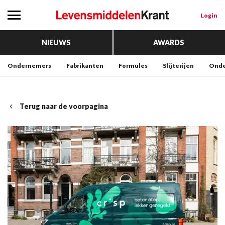
Login
NIEUWS
AWARDS
Ondernemers
Fabrikanten
Formules
Slijterijen
Onde
Terug naar de voorpagina