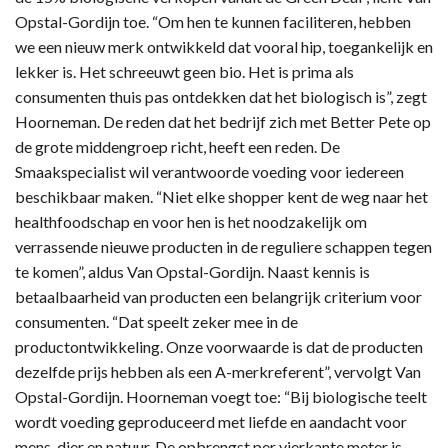
Opstal-Gordijn toe. “Om hen te kunnen faciliteren, hebben
we een nieuw merk ontwikkeld dat vooral hip, toegankelijk en
lekker is. Het schreeuwt geen bio. Het is prima als
consumenten thuis pas ontdekken dat het biologisch is”, zegt
Hoorneman. De reden dat het bedrijf zich met Better Pete op
de grote middengroep richt, heeft een reden. De
Smaakspecialist wil verantwoorde voeding voor iedereen
beschikbaar maken. “Niet elke shopper kent de weg naar het
healthfoodschap en voor hen is het noodzakelijk om
verrassende nieuwe producten in de reguliere schappen tegen
te komen”, aldus Van Opstal-Gordijn. Naast kennis is
betaalbaarheid van producten een belangrijk criterium voor
consumenten. “Dat speelt zeker mee in de
productontwikkeling. Onze voorwaarde is dat de producten
dezelfde prijs hebben als een A-merkreferent”, vervolgt Van
Opstal-Gordijn. Hoorneman voegt toe: “Bij biologische teelt
wordt voeding geproduceerd met liefde en aandacht voor
mens, dier en natuur. De opbrengst per vierkante meter is