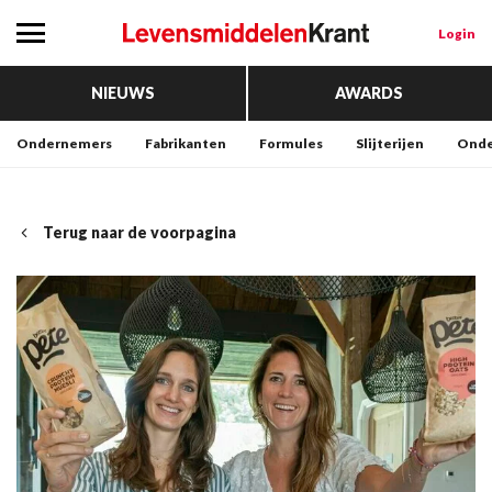
Login
NIEUWS
AWARDS
Ondernemers
Fabrikanten
Formules
Slijterijen
Onde
Terug naar de voorpagina