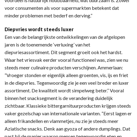
voordeel is natuurlijk houdbaarheid, wat duurzaam is. Zowel
voor consumenten als voor supermarkten betekent dat
minder problemen met bederf en derving.”
Diepvries wordt steeds luxer
Een van de belangrijkste ontwikkelingen van de afgelopen
jaren is de toenemende ‘verluxing’ van het
diepvriesassortiment. Dit segment groeit ook het hardst.
Waar het vriesvak eerder vooral functioneel was, zien we nu
steeds meer culinaire producten verschijnen. Ammerlaan:
“Vroeger stonden er eigenlijk alleen groenten, vis, ijs en friet
in de diepvries. Tegenwoordig zie je een veel breder en luxer
assortiment. De kwaliteit wordt simpelweg beter.” Vooral
binnen het snacksegment is de verandering duidelijk
zichtbaar. Klassieke bittergarnituurproducten krijgen steeds
vaker gezelschap van internationale varianten. “Eerst lagen er
alleen frikandellen en vlammetjes, nu zie je steeds meer
Aziatische snacks. Denk aan gyoza of andere dumplings. Dat
past bij de manier waarop mensen tegenwoordig eten en