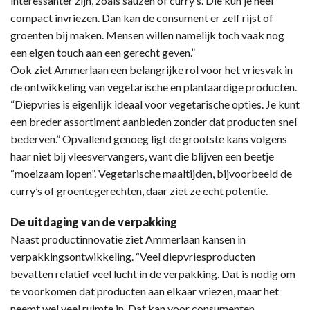
interessanter zijn, zoals sauzen of curry’s. Die kun je heel
compact invriezen. Dan kan de consument er zelf rijst of
groenten bij maken. Mensen willen namelijk toch vaak nog
een eigen touch aan een gerecht geven.”
Ook ziet Ammerlaan een belangrijke rol voor het vriesvak in
de ontwikkeling van vegetarische en plantaardige producten.
“Diepvries is eigenlijk ideaal voor vegetarische opties. Je kunt
een breder assortiment aanbieden zonder dat producten snel
bederven.” Opvallend genoeg ligt de grootste kans volgens
haar niet bij vleesvervangers, want die blijven een beetje
“moeizaam lopen”. Vegetarische maaltijden, bijvoorbeeld de
curry’s of groentegerechten, daar ziet ze echt potentie.
De uitdaging van de verpakking
Naast productinnovatie ziet Ammerlaan kansen in
verpakkingsontwikkeling. “Veel diepvriesproducten
bevatten relatief veel lucht in de verpakking. Dat is nodig om
te voorkomen dat producten aan elkaar vriezen, maar het
neemt wel veel ruimte in. Dat kan voor consumenten