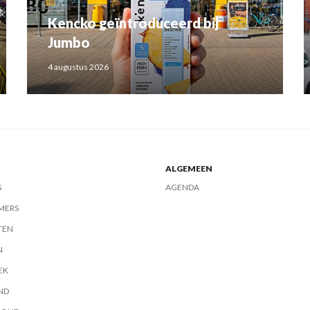
Kencko geïntroduceerd bij
Jumbo
4 augustus 2026
ALGEMEEN
S
AGENDA
MERS
TEN
N
EK
ND