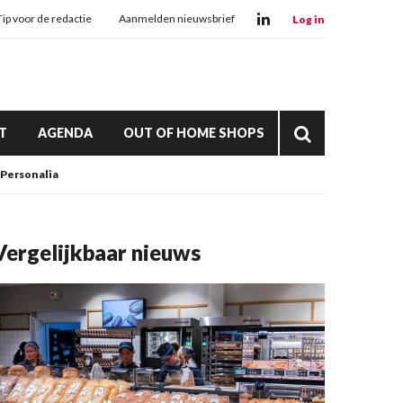
Tip voor de redactie
Aanmelden nieuwsbrief
Log in
T
AGENDA
OUT OF HOME SHOPS
Personalia
Vergelijkbaar nieuws