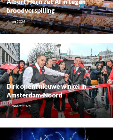
Albert Heijn zet AI in tegen
broodverspilling
4 mei 2026
Dirk opent nieuwe winkel in
Amsterdam-Noord
11 maart 2026