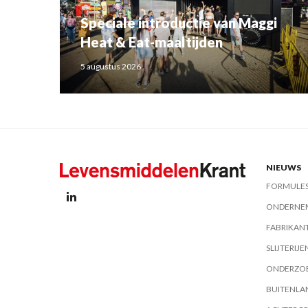
Speciale introductie van Maggi
Heat & Eat-maaltijden
5 augustus 2026
NIEUWS
FORMULE
ONDERNE
FABRIKAN
SLIJTERIJE
ONDERZO
BUITENLA