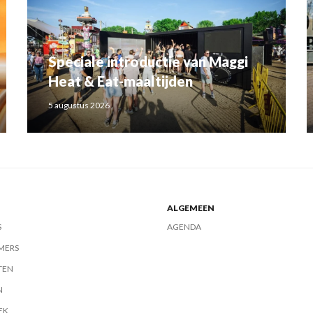
Speciale introductie van Maggi
Heat & Eat-maaltijden
5 augustus 2026
ALGEMEEN
S
AGENDA
MERS
TEN
N
EK