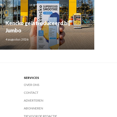
Kencko geïntroduceerd bij
Jumbo
4 augustus 2026
SERVICES
OVER ONS
CONTACT
ADVERTEREN
ABONNEREN
TIP VOOR DE REDACTIE