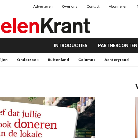
Adverteren
Over ons
Contact
Abonneren
INTRODUCTIES
PARTNERCONTEN
rijen
Onderzoek
Buitenland
Columns
Achtergrond