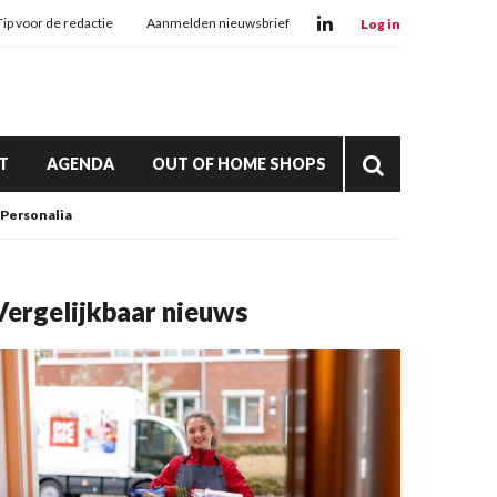
Tip voor de redactie
Aanmelden nieuwsbrief
Log in
T
AGENDA
OUT OF HOME SHOPS
Personalia
Vergelijkbaar nieuws