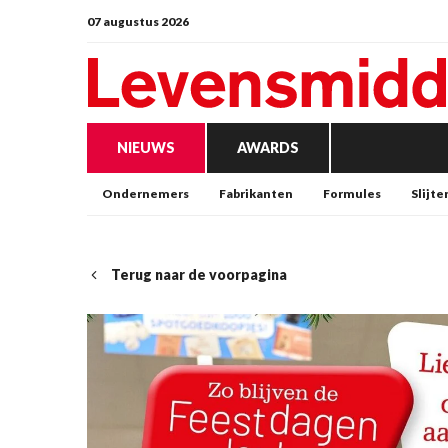
07 augustus 2026
NIEUWS
AWARDS
Ondernemers
Fabrikanten
Formules
Slijte
Terug naar de voorpagina