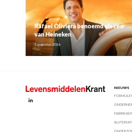
Rafael Oliviera benoemd als ceo
van Heineken
5 augustus 2026
NIEUWS
FORMULE
ONDERNE
FABRIKAN
SLIJTERIJE
ONDERZO