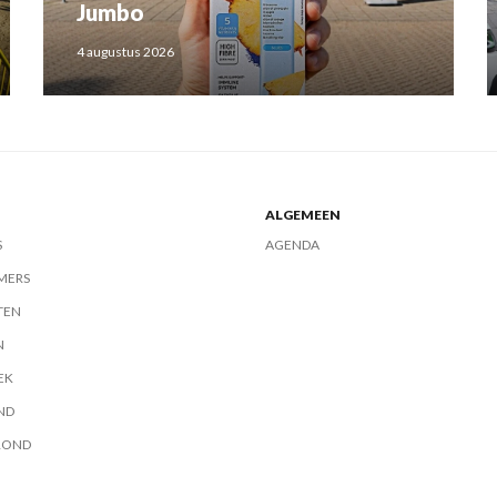
Jumbo
4 augustus 2026
ALGEMEEN
S
AGENDA
MERS
TEN
N
EK
ND
ROND