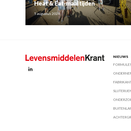
Heat & Eat-maaltijden
5 augustus 2026
NIEUWS
FORMULE
ONDERNE
FABRIKAN
SLIJTERIJE
ONDERZO
BUITENLA
ACHTERG