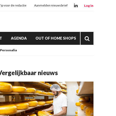
Tip voor de redactie
Aanmelden nieuwsbrief
Log in
T
AGENDA
OUT OF HOME SHOPS
Personalia
Vergelijkbaar nieuws