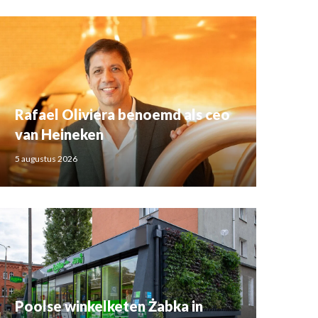
Rafael Oliviera benoemd als ceo
van Heineken
5 augustus 2026
Poolse winkelketen Żabka in