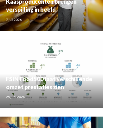
Kaasproducenten brengen
verspilling in beeld
7 juli 2026
FSIN Food500 laat verschillende
omzet prestaties zien
25 juni 2026