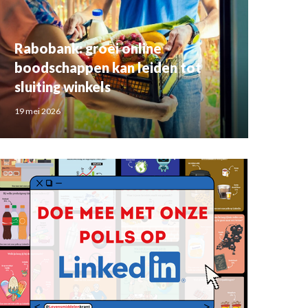
Rabobank: groei online
boodschappen kan leiden tot
sluiting winkels
19 mei 2026