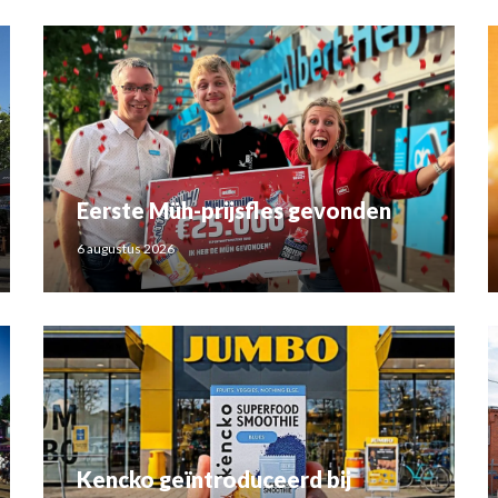
Eerste Müh-prijsfles gevonden
6 augustus 2026
Kencko geïntroduceerd bij