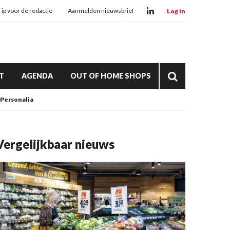
Tip voor de redactie
Aanmelden nieuwsbrief
Log in
T
AGENDA
OUT OF HOME SHOPS
Personalia
Vergelijkbaar nieuws