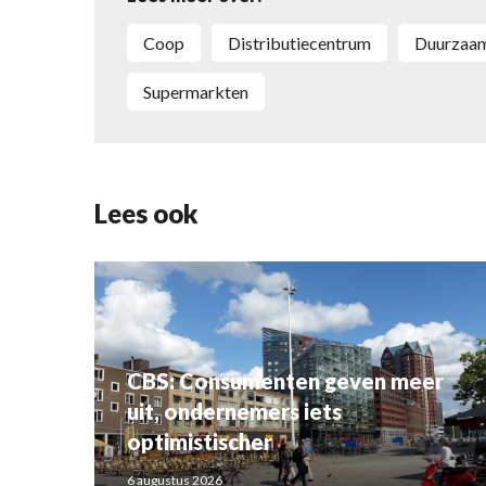
Coop
Distributiecentrum
Duurzaa
supermarkten
Lees ook
CBS: Consumenten geven meer
uit, ondernemers iets
optimistischer
6 augustus 2026