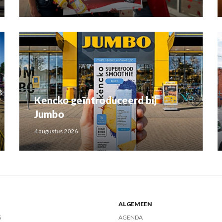
Kencko geïntroduceerd bij
Jumbo
4 augustus 2026
ALGEMEEN
S
AGENDA