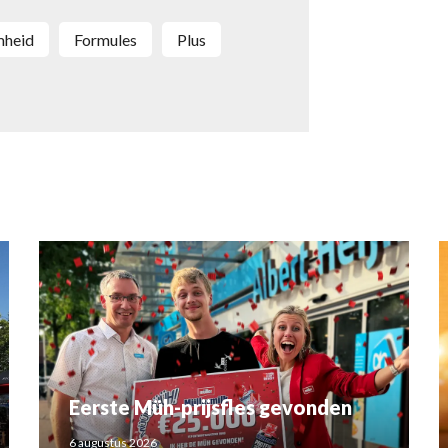
mheid
Formules
Plus
Eerste Müh-prijsfles gevonden
6 augustus 2026