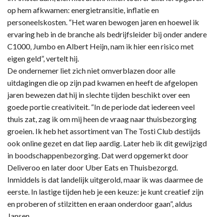
op hem afkwamen: energietransitie, inflatie en
personeelskosten. “Het waren bewogen jaren en hoewel ik
ervaring heb in de branche als bedrijfsleider bij onder andere
C1000, Jumbo en Albert Heijn, nam ik hier een risico met
eigen geld”, vertelt hij.
De ondernemer liet zich niet omverblazen door alle
uitdagingen die op zijn pad kwamen en heeft de afgelopen
jaren bewezen dat hij in slechte tijden beschikt over een
goede portie creativiteit. “In de periode dat iedereen veel
thuis zat, zag ik om mij heen de vraag naar thuisbezorging
groeien. Ik heb het assortiment van The Tosti Club destijds
ook online gezet en dat liep aardig. Later heb ik dit gewijzigd
in boodschappenbezorging. Dat werd opgemerkt door
Deliveroo en later door Uber Eats en Thuisbezorgd.
Inmiddels is dat landelijk uitgerold, maar ik was daarmee de
eerste. In lastige tijden heb je een keuze: je kunt creatief zijn
en proberen of stilzitten en eraan onderdoor gaan”, aldus
Jansen.