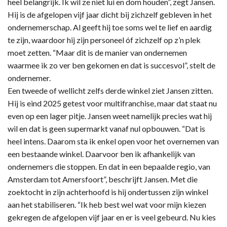
heel belangrijk. Ik wil ze niet lui en dom houden”, zegt Jansen.
Hij is de afgelopen vijf jaar dicht bij zichzelf gebleven in het
ondernemerschap. Al geeft hij toe soms wel te lief en aardig
te zijn, waardoor hij zijn personeel óf zichzelf op z’n plek
moet zetten. “Maar dit is de manier van ondernemen
waarmee ik zo ver ben gekomen en dat is succesvol”, stelt de
ondernemer.
Een tweede of wellicht zelfs derde winkel ziet Jansen zitten.
Hij is eind 2025 getest voor multifranchise, maar dat staat nu
even op een lager pitje. Jansen weet namelijk precies wat hij
wil en dat is geen supermarkt vanaf nul opbouwen. “Dat is
heel intens. Daarom sta ik enkel open voor het overnemen van
een bestaande winkel. Daarvoor ben ik afhankelijk van
ondernemers die stoppen. En dat in een bepaalde regio, van
Amsterdam tot Amersfoort”, beschrijft Jansen. Met die
zoektocht in zijn achterhoofd is hij ondertussen zijn winkel
aan het stabiliseren. “Ik heb best wel wat voor mijn kiezen
gekregen de afgelopen vijf jaar en er is veel gebeurd. Nu kies