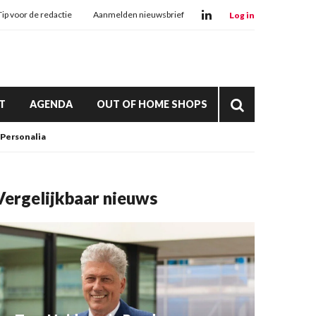
Tip voor de redactie
Aanmelden nieuwsbrief
Log in
T
AGENDA
OUT OF HOME SHOPS
Personalia
Vergelijkbaar nieuws