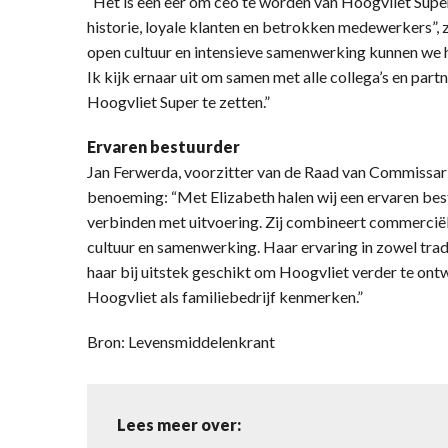
“Het is een eer om ceo te worden van Hoogvliet Super,
historie, loyale klanten en betrokken medewerkers”,
open cultuur en intensieve samenwerking kunnen we h
Ik kijk ernaar uit om samen met alle collega’s en par
Hoogvliet Super te zetten.”
Ervaren bestuurder
Jan Ferwerda, voorzitter van de Raad van Commissar
benoeming: “Met Elizabeth halen wij een ervaren best
verbinden met uitvoering. Zij combineert commercië
cultuur en samenwerking. Haar ervaring in zowel tradi
haar bij uitstek geschikt om Hoogvliet verder te on
Hoogvliet als familiebedrijf kenmerken.”
Bron: Levensmiddelenkrant
Lees meer over: