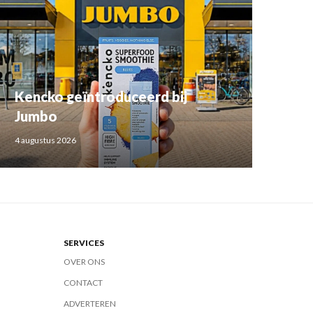
Kencko geïntroduceerd bij
Jumbo
4 augustus 2026
SERVICES
OVER ONS
CONTACT
ADVERTEREN