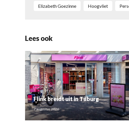
Elizabeth Goezinne
Hoogvliet
Per
Lees ook
Flink breidt uit in Tilburg
7 augustus 2026