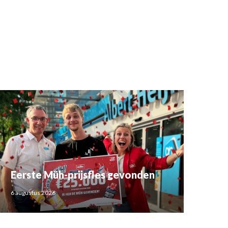
Eerste Müh-prijsfles gevonden
6 augustus 2026