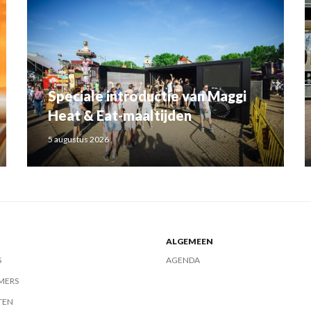
Speciale introductie van Maggi
Heat & Eat-maaltijden
5 augustus 2026
ALGEMEEN
S
AGENDA
MERS
TEN