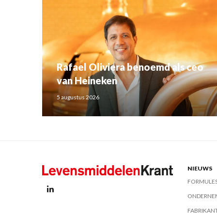
Rafael Oliviera benoemd als ceo
van Heineken
5 augustus 2026
NIEUWS
FORMULE
ONDERNE
FABRIKAN