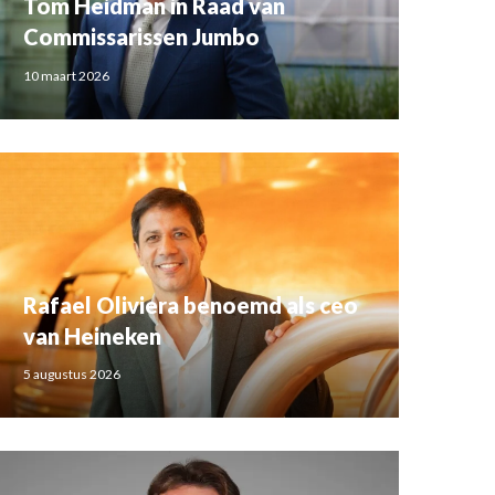
Tom Heidman in Raad van
Commissarissen Jumbo
10 maart 2026
Rafael Oliviera benoemd als ceo
van Heineken
5 augustus 2026