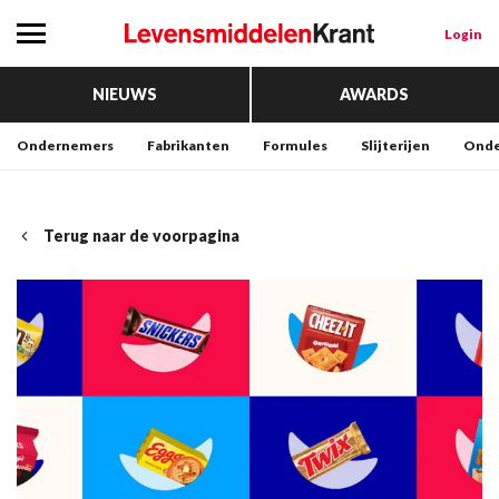
Login
NIEUWS
AWARDS
Ondernemers
Fabrikanten
Formules
Slijterijen
Onde
Terug naar de voorpagina