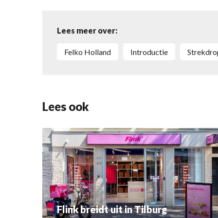
Lees meer over:
Felko Holland
Introductie
Strekdr
Lees ook
Flink breidt uit in Tilburg