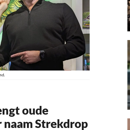
nd.
engt oude
r naam Strekdrop