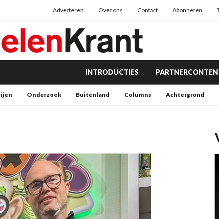
Adverteren
Over ons
Contact
Abonneren
INTRODUCTIES
PARTNERCONTEN
rijen
Onderzoek
Buitenland
Columns
Achtergrond