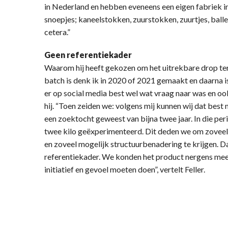
in Nederland en hebben eveneens een eigen fabriek 
snoepjes; kaneelstokken, zuurstokken, zuurtjes, ballet
cetera.”
Geen referentiekader
Waarom hij heeft gekozen om het uitrekbare drop teru
batch is denk ik in 2020 of 2021 gemaakt en daarna 
er op social media best wel wat vraag naar was en ook 
hij. “Toen zeiden we: volgens mij kunnen wij dat best
een zoektocht geweest van bijna twee jaar. In die pe
twee kilo geëxperimenteerd. Dit deden we om zoveel
en zoveel mogelijk structuurbenadering te krijgen. D
referentiekader. We konden het product nergens mee
initiatief en gevoel moeten doen”, vertelt Feller.