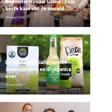
Beemster Royaal Grand Cru is
beste kaas van de wereld
10 maart 2026
De Smaakspecialist neemt
Joannusmolen en IDorganics
over
13 mei 2026