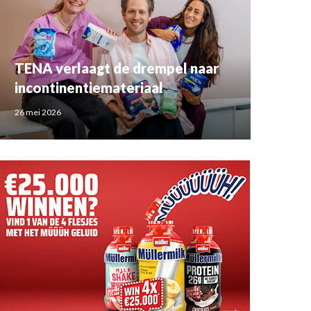
TENA verlaagt de drempel naar
incontinentiemateriaal
26 mei 2026