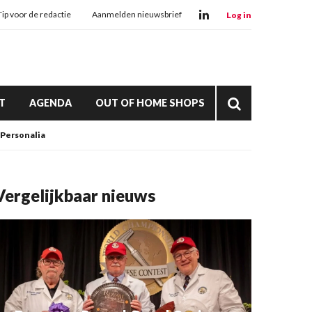
Tip voor de redactie
Aanmelden nieuwsbrief
Log in
T
AGENDA
OUT OF HOME SHOPS
Personalia
Vergelijkbaar nieuws