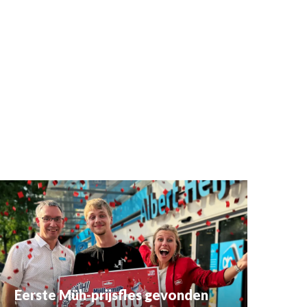
Eerste Müh-prijsfles gevonden