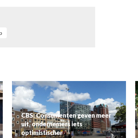
op
CBS: Consumenten geven meer
uit, ondernemers iets
optimistischer