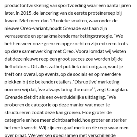
productontwikkeling van sportvoeding waar een aantal jaren
later, in 2015, de lancering van de eerste proteïnereep bij
kwam. Met meer dan 13 unieke smaken, waaronder de
nieuwe Oreo-variant, houdt Grenade vast aan zijn
verrassende en spraakmakende marketingstrategie. “We
hebben weer onze grenzen opgezocht en zijn extreem trots
op deze samenwerking met Oreo. Vooral omdat wij wisten
dat deze nieuwe reep een groot succes zou worden bij de
liefhebbers. Dit alles zal het publiek niet ontgaan, want je
treft ons overal, op events, op de socials en op meerdere
plekken bij de bekende retailers. ‘Disruptive’ marketing
noemen wij dat, ‘we always bring the noise’ ”, zegt Coughlan.
Grenade ziet dit als een overduidelijke uitdaging. “We
proberen de categorie op deze manier wat meer te
structureren zodat deze kan groeien. Hoe groter de
categorie en hoe meer zichtbaarheid, hoe groter en sterker
het merk wordt. Wij zijn een gaaf merk en dé reep waar men
over praat. We werken goed samen met verschillende