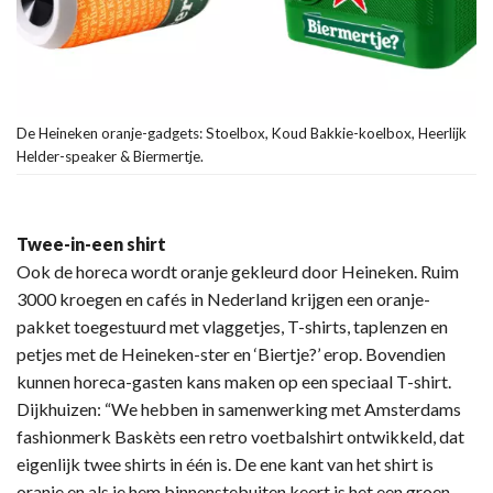
De Heineken oranje-gadgets: Stoelbox, Koud Bakkie-koelbox, Heerlijk
Helder-speaker & Biermertje.
Twee-in-een shirt
Ook de horeca wordt oranje gekleurd door Heineken. Ruim
3000 kroegen en cafés in Nederland krijgen een oranje-
pakket toegestuurd met vlaggetjes, T-shirts, taplenzen en
petjes met de Heineken-ster en ‘Biertje?’ erop. Bovendien
kunnen horeca-gasten kans maken op een speciaal T-shirt.
Dijkhuizen: “We hebben in samenwerking met Amsterdams
fashionmerk Baskèts een retro voetbalshirt ontwikkeld, dat
eigenlijk twee shirts in één is. De ene kant van het shirt is
oranje en als je hem binnenstebuiten keert is het een groen