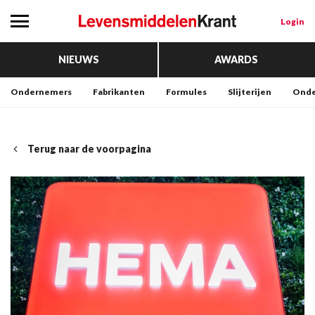
Login
NIEUWS
AWARDS
Ondernemers
Fabrikanten
Formules
Slijterijen
Onde
Terug naar de voorpagina