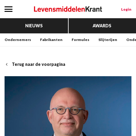
Login
NIEUWS
AWARDS
Ondernemers
Fabrikanten
Formules
Slijterijen
Onde
Terug naar de voorpagina