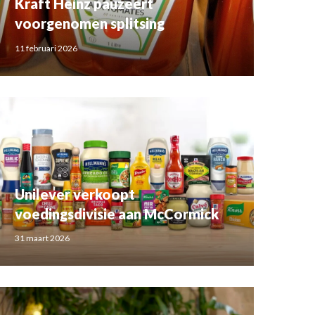
Kraft Heinz pauzeert
voorgenomen splitsing
11 februari 2026
Unilever verkoopt
voedingsdivisie aan McCormick
31 maart 2026