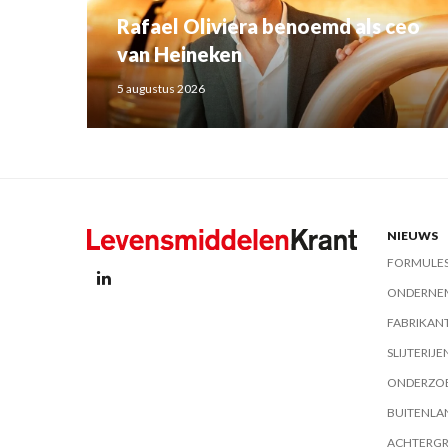
Rafael Oliviera benoemd als ceo
van Heineken
5 augustus 2026
NIEUWS
FORMULE
ONDERNE
FABRIKAN
SLIJTERIJE
ONDERZO
BUITENLA
ACHTERG