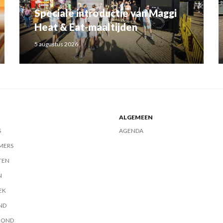
Speciale introductie van Maggi
Heat & Eat-maaltijden
5 augustus 2026
ALGEMEEN
S
AGENDA
MERS
TEN
N
EK
ND
ROND