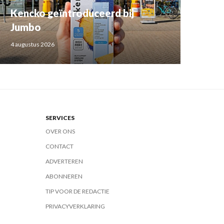
Kencko geïntroduceerd bij
Jumbo
4 augustus 2026
SERVICES
OVER ONS
CONTACT
ADVERTEREN
ABONNEREN
TIP VOOR DE REDACTIE
PRIVACYVERKLARING