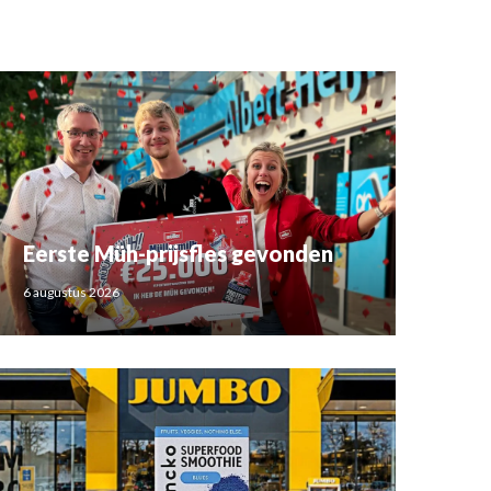
Eerste Müh-prijsfles gevonden
6 augustus 2026