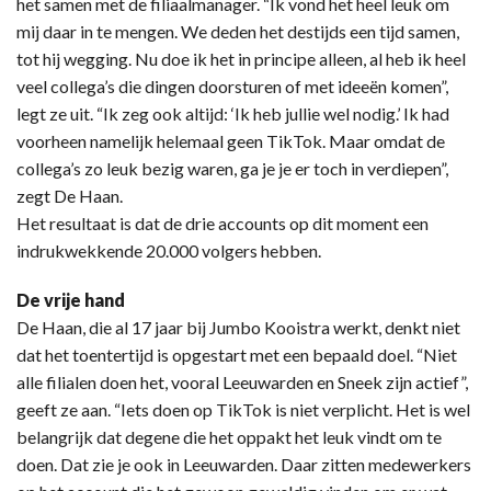
het samen met de filiaalmanager. “Ik vond het heel leuk om
mij daar in te mengen. We deden het destijds een tijd samen,
tot hij wegging. Nu doe ik het in principe alleen, al heb ik heel
veel collega’s die dingen doorsturen of met ideeën komen”,
legt ze uit. “Ik zeg ook altijd: ‘Ik heb jullie wel nodig.’ Ik had
voorheen namelijk helemaal geen TikTok. Maar omdat de
collega’s zo leuk bezig waren, ga je je er toch in verdiepen”,
zegt De Haan.
Het resultaat is dat de drie accounts op dit moment een
indrukwekkende 20.000 volgers hebben.
De vrije hand
De Haan, die al 17 jaar bij Jumbo Kooistra werkt, denkt niet
dat het toentertijd is opgestart met een bepaald doel. “Niet
alle filialen doen het, vooral Leeuwarden en Sneek zijn actief”,
geeft ze aan. “Iets doen op TikTok is niet verplicht. Het is wel
belangrijk dat degene die het oppakt het leuk vindt om te
doen. Dat zie je ook in Leeuwarden. Daar zitten medewerkers