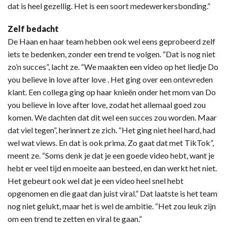
dat is heel gezellig. Het is een soort medewerkersbonding.”
Zelf bedacht
De Haan en haar team hebben ook wel eens geprobeerd zelf
iets te bedenken, zonder een trend te volgen. “Dat is nog niet
zo’n succes”, lacht ze. “We maakten een video op het liedje Do
you believe in love after love . Het ging over een ontevreden
klant. Een collega ging op haar knieën onder het mom van Do
you believe in love after love, zodat het allemaal goed zou
komen. We dachten dat dit wel een succes zou worden. Maar
dat viel tegen”, herinnert ze zich. “Het ging niet heel hard, had
wel wat views. En dat is ook prima. Zo gaat dat met TikTok”,
meent ze. “Soms denk je dat je een goede video hebt, want je
hebt er veel tijd en moeite aan besteed, en dan werkt het niet.
Het gebeurt ook wel dat je een video heel snel hebt
opgenomen en die gaat dan juist viral.” Dat laatste is het team
nog niet gelukt, maar het is wel de ambitie. “Het zou leuk zijn
om een trend te zetten en viral te gaan.”