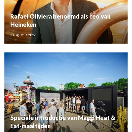
Rafael Oliviera benoemd als ceo van
Heineken
5 augustus 2026
Speciale introductie van Maggi Heat &
Eat-maaltijden