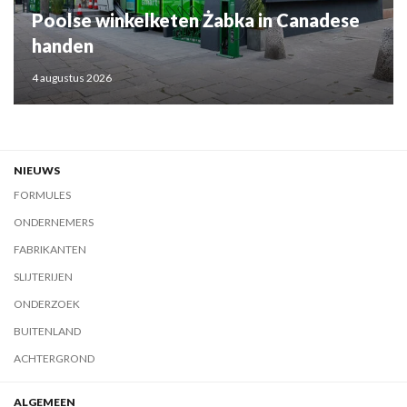
Poolse winkelketen Żabka in Canadese
handen
4 augustus 2026
NIEUWS
FORMULES
ONDERNEMERS
FABRIKANTEN
SLIJTERIJEN
ONDERZOEK
BUITENLAND
ACHTERGROND
ALGEMEEN