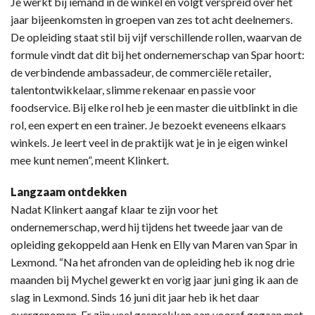
Je werkt bij iemand in de winkel en volgt verspreid over het
jaar bijeenkomsten in groepen van zes tot acht deelnemers.
De opleiding staat stil bij vijf verschillende rollen, waarvan de
formule vindt dat dit bij het ondernemerschap van Spar hoort:
de verbindende ambassadeur, de commerciële retailer,
talentontwikkelaar, slimme rekenaar en passie voor
foodservice. Bij elke rol heb je een master die uitblinkt in die
rol, een expert en een trainer. Je bezoekt eveneens elkaars
winkels. Je leert veel in de praktijk wat je in je eigen winkel
mee kunt nemen”, meent Klinkert.
Langzaam ontdekken
Nadat Klinkert aangaf klaar te zijn voor het
ondernemerschap, werd hij tijdens het tweede jaar van de
opleiding gekoppeld aan Henk en Elly van Maren van Spar in
Lexmond. “Na het afronden van de opleiding heb ik nog drie
maanden bij Mychel gewerkt en vorig jaar juni ging ik aan de
slag in Lexmond. Sinds 16 juni dit jaar heb ik het daar
overgenomen. Er zijn veel gesprekken aan vooraf gegaan met