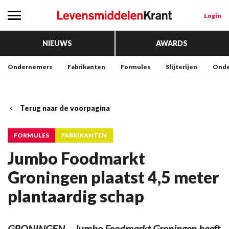
Login
NIEUWS
AWARDS
Ondernemers
Fabrikanten
Formules
Slijterijen
Onde
Terug naar de voorpagina
FORMULES
FABRIKANTEN
Jumbo Foodmarkt
Groningen plaatst 4,5 meter
plantaardig schap
GRONINGEN – Jumbo Foodmarkt Groningen heeft