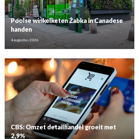
Poolse winkelketen Żabka in Canadese
handen
4 augustus 2026
CBS: Omzet detailhandel groeit met
2,9%