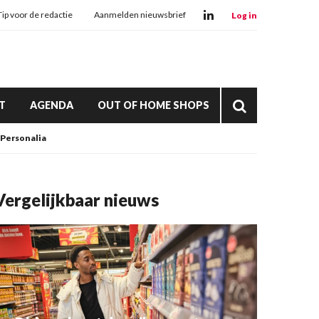
Tip voor de redactie
Aanmelden nieuwsbrief
Log in
T
AGENDA
OUT OF HOME SHOPS
Personalia
Vergelijkbaar nieuws