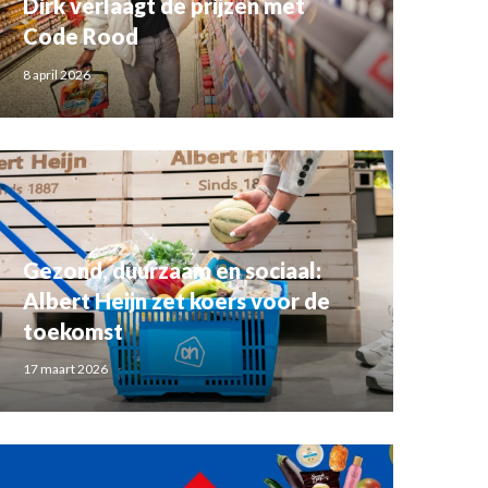
Dirk verlaagt de prijzen met
Code Rood
8 april 2026
Gezond, duurzaam en sociaal:
Albert Heijn zet koers voor de
toekomst
17 maart 2026