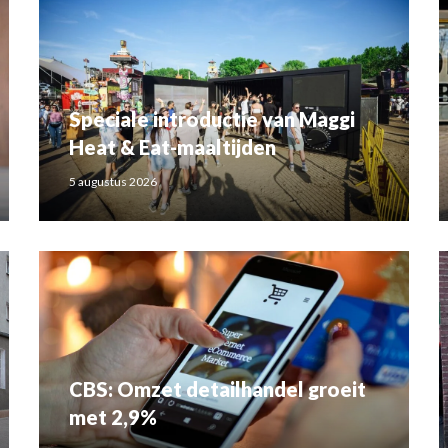
Speciale introductie van Maggi
Heat & Eat-maaltijden
5 augustus 2026
CBS: Omzet detailhandel groeit
met 2,9%