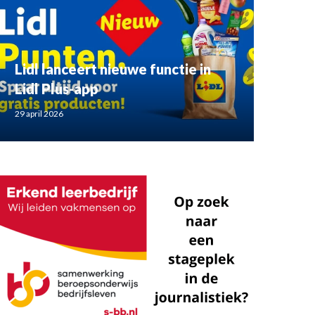
Lidl lanceert nieuwe functie in
Lidl Plus-app
29 april 2026