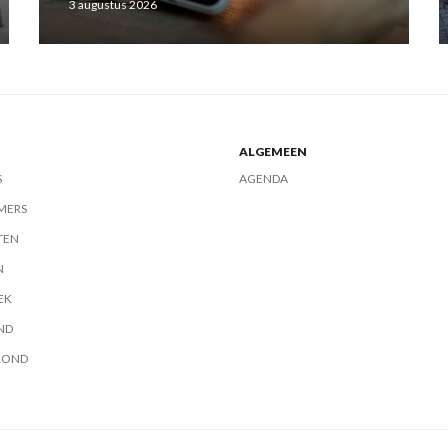
3 augustus 2026
ALGEMEEN
S
AGENDA
MERS
TEN
N
EK
ND
ROND