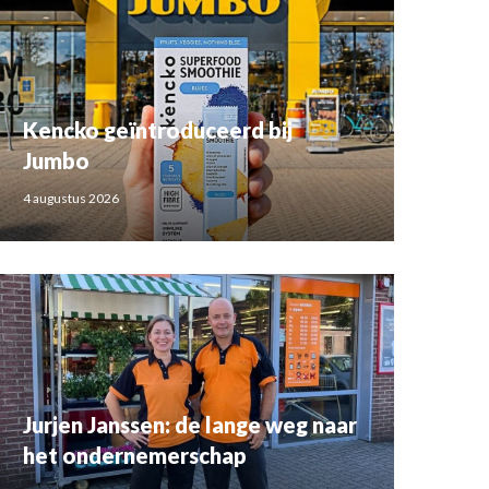
Kencko geïntroduceerd bij
Jumbo
4 augustus 2026
Jurjen Janssen: de lange weg naar
het ondernemerschap