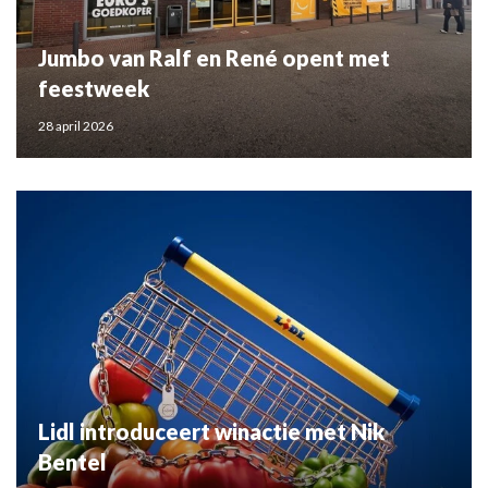
Jumbo van Ralf en René opent met
feestweek
28 april 2026
Lidl introduceert winactie met Nik
Bentel