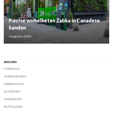
Poolse winkelketen Żabka in Canadese
handen
4 augustus 2026
NIEUWS
FORMULES
ONDERNEMERS
FABRIKANTEN
SLIJTERIJEN
ONDERZOEK
BUITENLAND