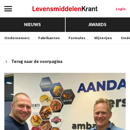
Login
NIEUWS
AWARDS
Ondernemers
Fabrikanten
Formules
Slijterijen
Onde
Terug naar de voorpagina