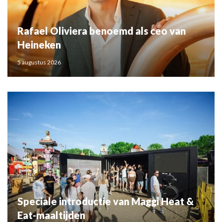
Rafael Oliviera benoemd als ceo van
Heineken
5 augustus 2026
Speciale introductie van Maggi Heat &
Eat-maaltijden