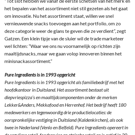
“Tot slot hebben we vanaf de eerste schetsen van het merk en
het bepalen van het assortiment niet stil gezeten als het gaat
om innovatie. Nu het assortiment staat, willen we snel
vernieuwende snacks toevoegen aan het portfolio, om zo
deze categorie weer de glans te geven die ze verdient”, zegt
Gatzen. Een klein tipje van de sluier wil de trade marketeer
wel lichten: “Waar we ons nu voornamelijk op richten zijn
maaltijdsnacks, maar we gaan volop innoveren binnen het
minisnackassortiment.”
Pure Ingredients is in 1993 opgericht
Pure Ingredients is in 1993 opgericht als familiebedrijf met het
hoofdkantoor in Duitsland. Het assortiment bestaat uit
diepvriespizza’s en maaltijdcomponenten onder de merken
Lekker&Anders, Mekkafood en Herrenhof. Het bedrijf heeft 180
medewerkers en tegenwoordig drie productielocaties: de
oorspronkelijke vestiging in Duitsland (Kaldenkirchen), als ook
twee in Nederland (Venlo en Belfeld). Pure Ingredients opereert in
de reguliere retail, foodservice en etnische retail en is actief in 20