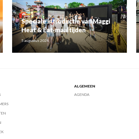
Speciale introductie van Maggi
Heat & Eat-maaltijden
5 augustus 2026
ALGEMEEN
S
AGENDA
MERS
TEN
N
EK