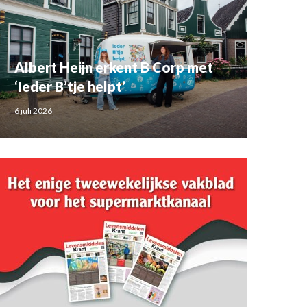
Albert Heijn erkent B Corp met
‘Ieder B’tje helpt’
6 juli 2026