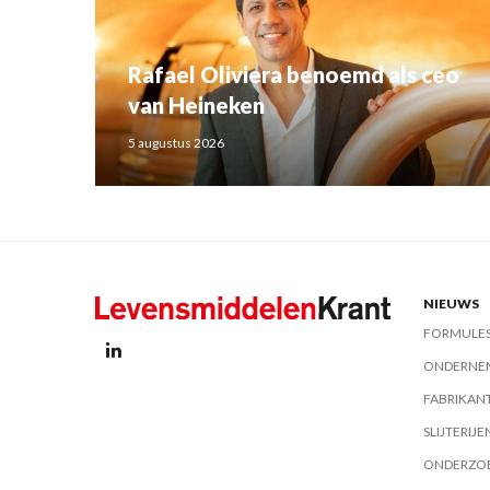
Rafael Oliviera benoemd als ceo
van Heineken
5 augustus 2026
NIEUWS
FORMULE
ONDERNE
FABRIKAN
SLIJTERIJE
ONDERZO