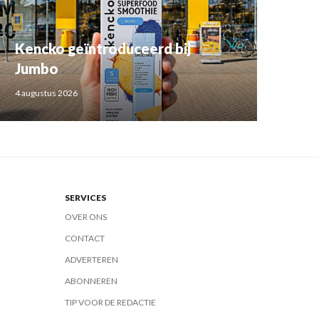
Kencko geïntroduceerd bij
Jumbo
4 augustus 2026
SERVICES
OVER ONS
CONTACT
ADVERTEREN
ABONNEREN
TIP VOOR DE REDACTIE