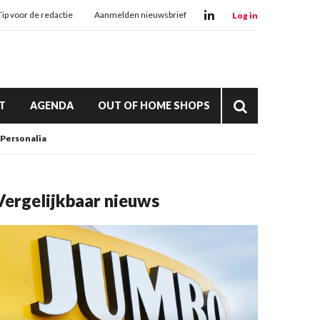
Tip voor de redactie
Aanmelden nieuwsbrief
Log in
T
AGENDA
OUT OF HOME SHOPS
Personalia
Vergelijkbaar nieuws