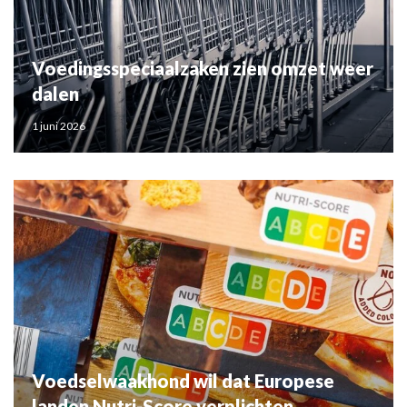
Voedingsspeciaalzaken zien omzet weer
dalen
1 juni 2026
Voedselwaakhond wil dat Europese
landen Nutri-Score verplichten