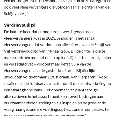
een iets hogere score. Desondanks zijn er in deze categorieën
ook veel vleesvervangers die voldoen aan alle criteria van de
Schijf van Vijf.
Verdrievoudigd
De laatste keer dat er onderzoek werd gedaan naar
vleesvervangers, was in 2023. Sindsdien is het aantal
vleesvervangers dat voldoet aan alle criteria van de Schijf van
Vijf verdrievoudigd van 9% naar 26%. Bij de criteria die te
maken hebben met het risico op leefstijlziekten – zout, suiker
en verzadigd vet – voldoet maar liefst 35% van de
vleesvervangers aan de gestelde criteria. Bij dierlijke
producten voldoet maar 11% hieraan. Van Harperen: “Voor
retailers en de foodservicesector duidt deze ontwikkeling op
een strategische kans. Het opnemen van plantaardige
alternatieven in het assortiment kan zowel bijdragen aan
duurzaamheidsdoelstellingen als inspelen op de groeiende
vraag naar gezondere voedingsopties, zonder concessies te
doen aan het aanbod van eiwitrijke producten.”