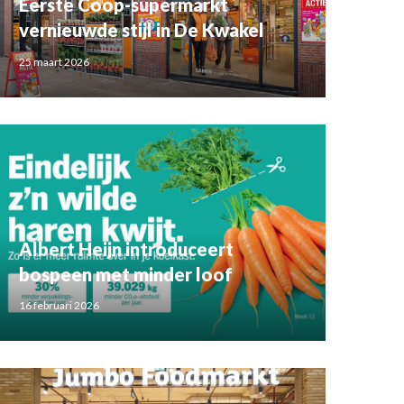
Eerste Coop-supermarkt
vernieuwde stijl in De Kwakel
25 maart 2026
Albert Heijn introduceert
bospeen met minder loof
16 februari 2026