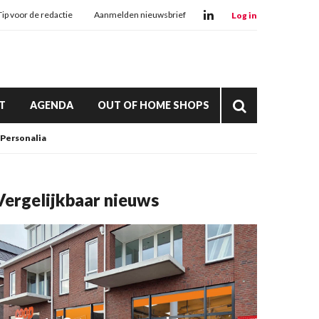
Tip voor de redactie
Aanmelden nieuwsbrief
Log in
T
AGENDA
OUT OF HOME SHOPS
Personalia
Vergelijkbaar nieuws