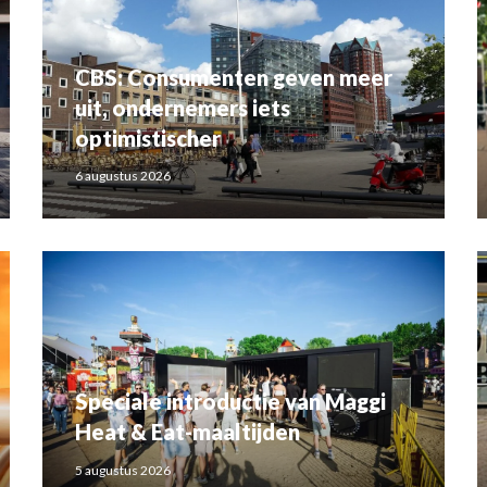
CBS: Consumenten geven meer
uit, ondernemers iets
optimistischer
6 augustus 2026
Speciale introductie van Maggi
Heat & Eat-maaltijden
5 augustus 2026