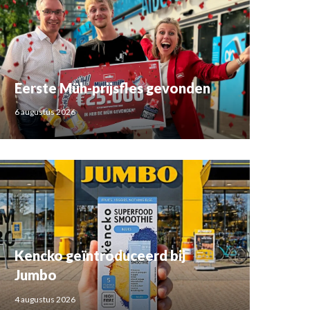
Eerste Müh-prijsfles gevonden
6 augustus 2026
Kencko geïntroduceerd bij
Jumbo
4 augustus 2026