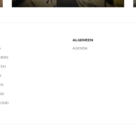
ALGEMEEN
S
AGENDA
MERS
TEN
N
EK
ND
ROND