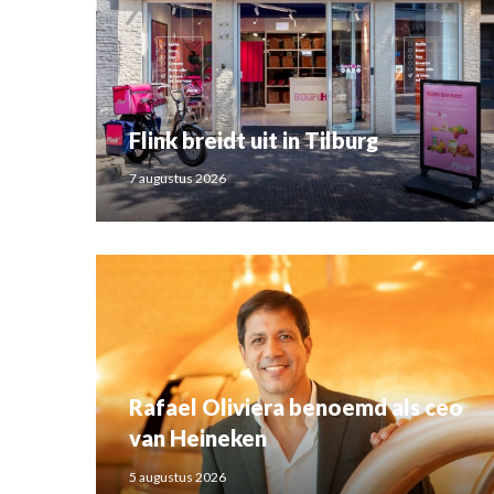
Flink breidt uit in Tilburg
7 augustus 2026
Rafael Oliviera benoemd als ceo
van Heineken
5 augustus 2026