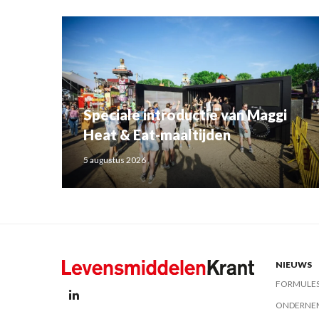
Speciale introductie van Maggi
Heat & Eat-maaltijden
5 augustus 2026
NIEUWS
FORMULE
ONDERNE