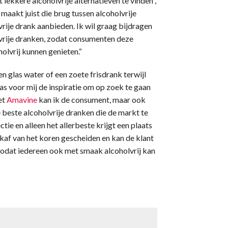
lekkere alcoholvrije alternatieven te vinden”,
akt juist die brug tussen alcoholvrije
rije drank aanbieden. Ik wil graag bijdragen
lvrije dranken, zodat consumenten deze
olvrij kunnen genieten.“
en glas water of een zoete frisdrank terwijl
as voor mij de inspiratie om op zoek te gaan
et
Amavine
kan ik de consument, maar ook
beste alcoholvrije dranken die de markt te
tie en alleen het allerbeste krijgt een plaats
 kaf van het koren gescheiden en kan de klant
zodat iedereen ook met smaak alcoholvrij kan