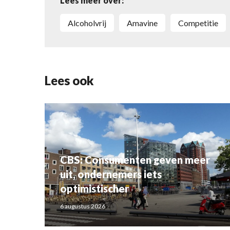
Lees meer over:
alcoholvrij
Amavine
competitie
Lees ook
CBS: Consumenten geven meer
uit, ondernemers iets
optimistischer
6 augustus 2026