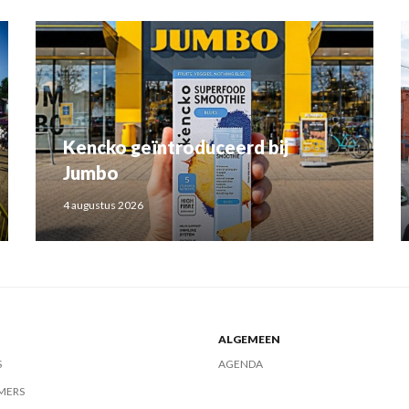
Kencko geïntroduceerd bij
Jumbo
4 augustus 2026
ALGEMEEN
S
AGENDA
MERS