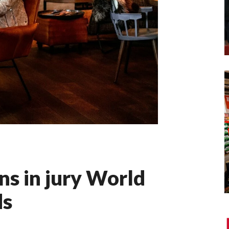
s in jury World
ds