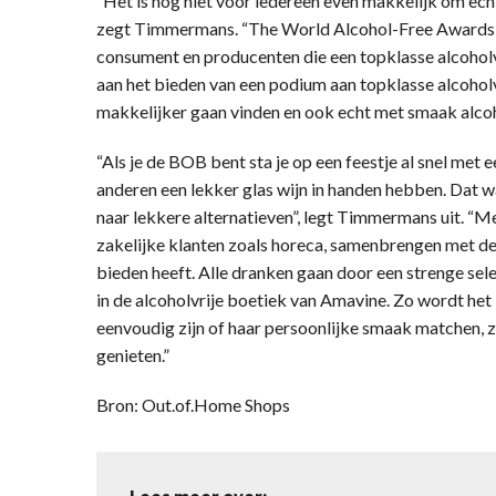
“Het is nog niet voor iedereen even makkelijk om echt 
zegt Timmermans. “The World Alcohol-Free Awards ma
consument en producenten die een topklasse alcoholv
aan het bieden van een podium aan topklasse alcoho
makkelijker gaan vinden en ook echt met smaak alcoh
“Als je de BOB bent sta je op een feestje al snel met e
anderen een lekker glas wijn in handen hebben. Dat w
naar lekkere alternatieven”, legt Timmermans uit. “M
zakelijke klanten zoals horeca, samenbrengen met de 
bieden heeft. Alle dranken gaan door een strenge selec
in de alcoholvrije boetiek van Amavine. Zo wordt het
eenvoudig zijn of haar persoonlijke smaak matchen, 
genieten.”
Bron: Out.of.Home Shops