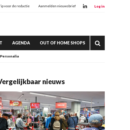
Tip voor de redactie
Aanmelden nieuwsbrief
Log in
T
AGENDA
OUT OF HOME SHOPS
Personalia
Vergelijkbaar nieuws