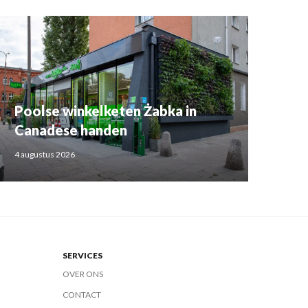
Poolse winkelketen Żabka in
Canadese handen
4 augustus 2026
SERVICES
OVER ONS
CONTACT