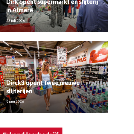
Dirk opent supermarkt en slijterij
in Almere
23 juli 2026
Dirck3 opent twee nieuwe
slijterijen
8 juni 2026