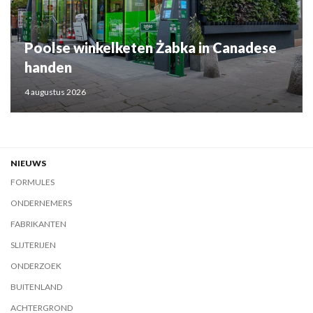
Poolse winkelketen Żabka in Canadese
handen
4 augustus 2026
NIEUWS
FORMULES
ONDERNEMERS
FABRIKANTEN
SLIJTERIJEN
ONDERZOEK
BUITENLAND
ACHTERGROND