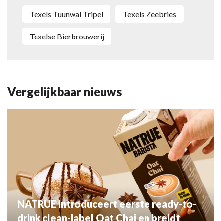
Texels Tuunwal Tripel
Texels Zeebries
Texelse Bierbrouwerij
Vergelijkbaar nieuws
NATRUE introduceert eerste ready-to-
drink clean-label Oat Chai en breidt