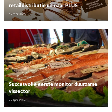
retaildistributie uit naar PLUS
19 mei 2026
Succesvolle eerste monitor duurzame
vissector
29 april 2026