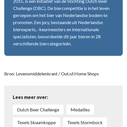
2015, is een initiatief van de Stichting Dutch Beer
Challenge (DBC). De biercompetitie is in het leven
geroepen om het bier van Nederlandse bodem te
promoten. Een jury, bestaande uit Nederlandse
bierexperts, -keurmeesters en internationale
specialisten, beoordeelde dit jaar bieren in 28
verschillende biercategorieën.
Bron: Levensmiddelenkrant / Out.of.Home Shops
Lees meer over:
Dutch Beer Challenge
medailles
Texels Skuumkoppe
Texels Stormbock