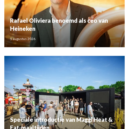
Rafael Oliviera benoemd als ceo van
Heineken
5 augustus 2026
Speciale introductie van Maggi Heat &
Eat-maaltijden