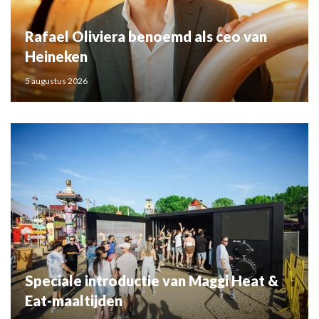
Rafael Oliviera benoemd als ceo van
Heineken
5 augustus 2026
Speciale introductie van Maggi Heat &
Eat-maaltijden