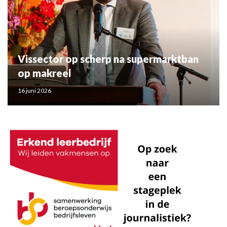
Vissector op scherp na supermarktban
op makreel
16 juni 2026